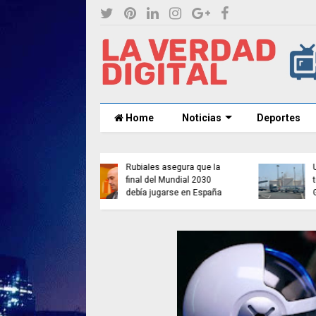
Home
Noticias
Deportes
les asegura que la
Un muerto y tres heridos
 del Mundial 2030
tras una explosión en
 jugarse en España
Gran Canaria