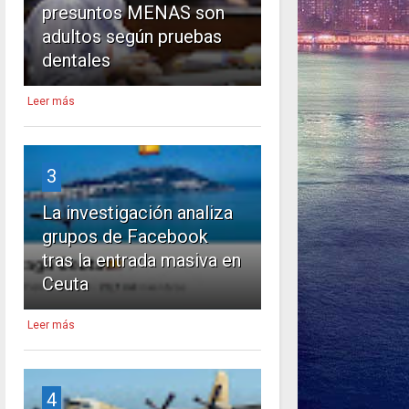
presuntos MENAS son
adultos según pruebas
dentales
Leer más
3
La investigación analiza
grupos de Facebook
tras la entrada masiva en
Ceuta
Leer más
4