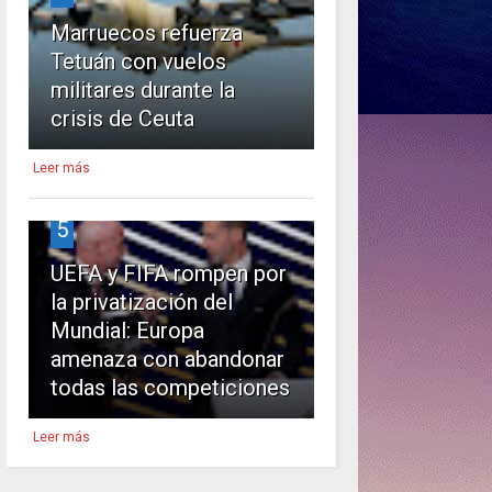
Marruecos refuerza
Tetuán con vuelos
militares durante la
crisis de Ceuta
Leer más
5
UEFA y FIFA rompen por
la privatización del
Mundial: Europa
amenaza con abandonar
todas las competiciones
Leer más