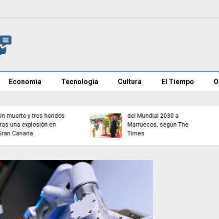
Economía
Tecnología
Cultura
El Tiempo
O
Infantino promete la final
del Mundial 2030 a
Castilla y León, Aragón 
Marruecos, según The
Extremadura rechazan
Times
acoger MENAs de Ceut