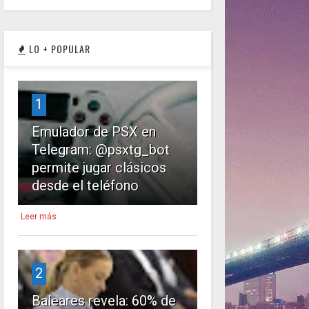
LO + POPULAR
1
Emulador de PSX en
Telegram: @psxtg_bot
permite jugar clásicos
desde el teléfono
Leer más
2
Baleares revela: 60% de