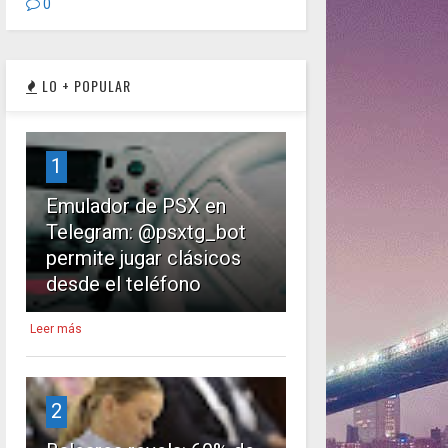
0
LO + POPULAR
1
Emulador de PSX en
Telegram: @psxtg_bot
permite jugar clásicos
desde el teléfono
Leer más
2