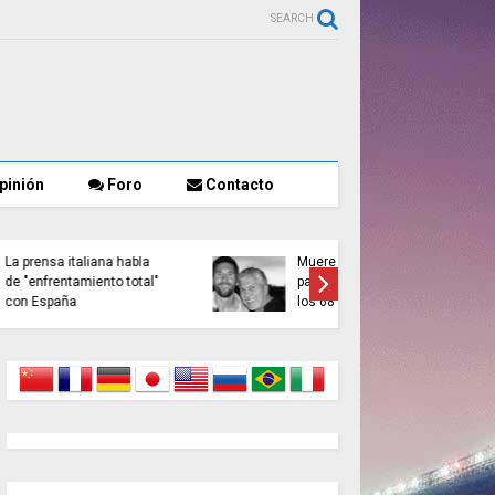
SEARCH
pinión
Foro
Contacto
as
Sánchez refuerza la
El Cifas 
seguridad en La Mareta y
posible 
confisca móviles
tres día