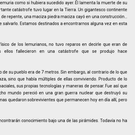
e Lemuria como si hubiera sucedido ayer. Él lamenta la muerte de su
ante catástrofe tuvo lugar en la Tierra. Un gigantesco continente
 de repente, una maciza piedra maciza cayó en una construcción…
de salvarlo. Estamos destinados a encontrarnos alguna vez en esta
ísico de los lemurianos, no tuvo reparos en decirle que eran de
 ellos fallecieron en una catástrofe que se produjo hace
o de su pueblo era de 7 metros. Sin embargo, al contrario de lo que
za, sino que había múltiples de ellas conviviendo. Producto de lo
aciales, sus propias tecnologías y maneras de pensar. Fue así que
icho mundo pereció en una gran guerra nuclear que destruyó su
mas quedaron sobrevivientes que permanecen hoy en día allí, pero
ncontrarán conocimiento bajo una de las pirámides. Todavía no ha