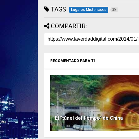
TAGS
Lugares Misteriosos
25
COMPARTIR:
RECOMENTADO PARA TI
El "túnel del tiempo" de China