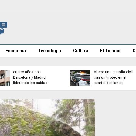
Economía
Tecnología
Cultura
El Tiempo
O
Cadena perpetua para el
VOX pide excluir a
autor del atropello mortal
Marruecos del Mundial
de Múnich
2030