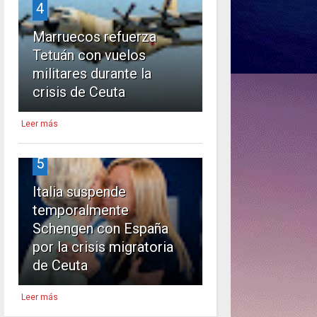
4
Marruecos refuerza
Tetuán con vuelos
militares durante la
crisis de Ceuta
Leer más
5
Italia suspende
temporalmente
Schengen con España
por la crisis migratoria
de Ceuta
Leer más