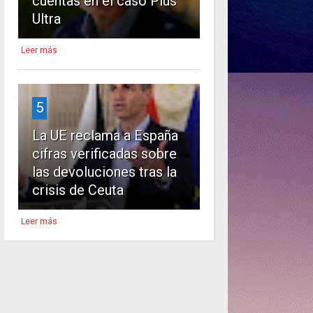
cuentas en el caso Plus
Ultra
Leer más
5
La UE reclama a España
cifras verificadas sobre
las devoluciones tras la
crisis de Ceuta
Leer más