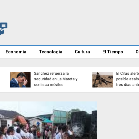
Economía
Tecnología
Cultura
El Tiempo
O
Europa afronta el invierno
La OMS alerta del avan
con las reservas de gas
global de la miopía has
en mínimos
2050