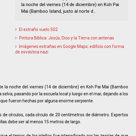
la noche del viernes (14 de diciembre) en Koh Pai
Mai (Bamboo Island, justo al norte d...
El extraño vuelo 502
Pintura Bíblica: Jesús, Dios y la Tierra con antenas
Imágenes extrañas en Google Maps: edificio con forma
de esvástica nazi
te la noche del viernes (14 de diciembre) en Koh Pai Mai (Bamboo
la selva, pasando por la escuela local y luego en el mar, dejando a los
 que fueron hechas por alguna enorme serpiente.
s de círculos, cada círculo de 20 centímetros de diámetro. Expertos
ellas debe ser al menos 15 metros de largo.
que el temor de los isleños fue intensificado por las teorías de que