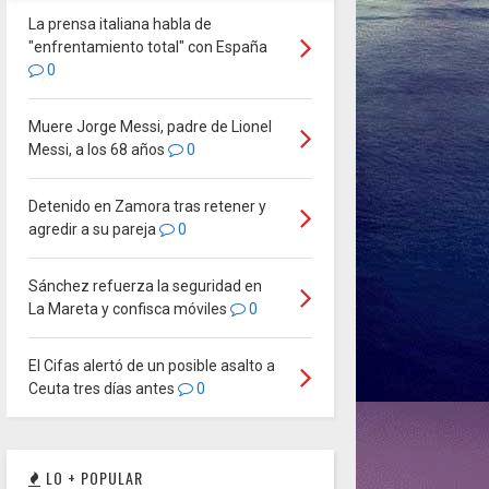
La prensa italiana habla de
"enfrentamiento total" con España
0
Muere Jorge Messi, padre de Lionel
Messi, a los 68 años
0
Detenido en Zamora tras retener y
agredir a su pareja
0
Sánchez refuerza la seguridad en
La Mareta y confisca móviles
0
El Cifas alertó de un posible asalto a
Ceuta tres días antes
0
LO + POPULAR