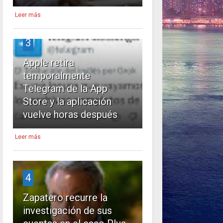
Leer más
3
Apple retira
temporalmente
Telegram de la App
Store y la aplicación
vuelve horas después
Leer más
4
Zapatero recurre la
investigación de sus