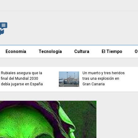
Economía
Tecnología
Cultura
El Tiempo
O
Infantino promete la final
del Mundial 2030 a
Castilla y León, Aragón 
Marruecos, según The
Extremadura rechazan
Times
acoger MENAs de Ceut