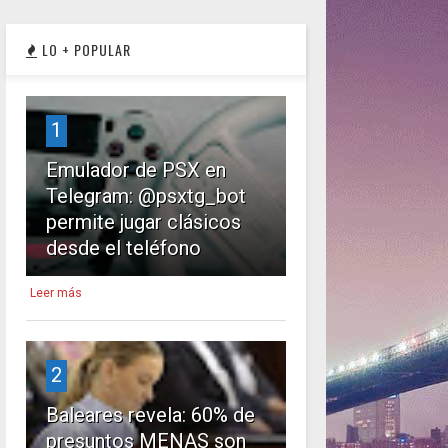
LO + POPULAR
1
Emulador de PSX en
Telegram: @psxtg_bot
permite jugar clásicos
desde el teléfono
Leer más
2
Baleares revela: 60% de
presuntos MENAS son