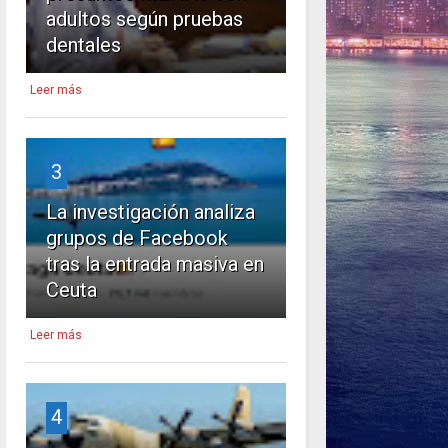
adultos según pruebas
dentales
Leer más
3
La investigación analiza
grupos de Facebook
tras la entrada masiva en
Ceuta
Leer más
4