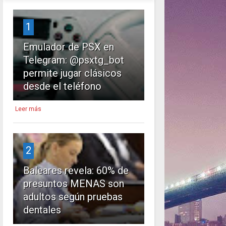
1
Emulador de PSX en
Telegram: @psxtg_bot
permite jugar clásicos
desde el teléfono
Leer más
2
Baleares revela: 60% de
presuntos MENAS son
adultos según pruebas
dentales