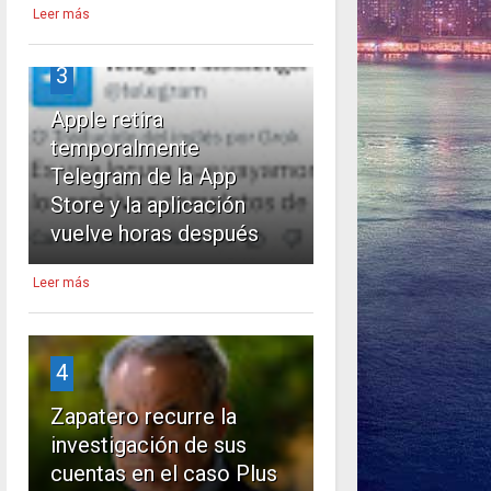
Leer más
3
Apple retira
temporalmente
Telegram de la App
Store y la aplicación
vuelve horas después
Leer más
4
Zapatero recurre la
investigación de sus
cuentas en el caso Plus