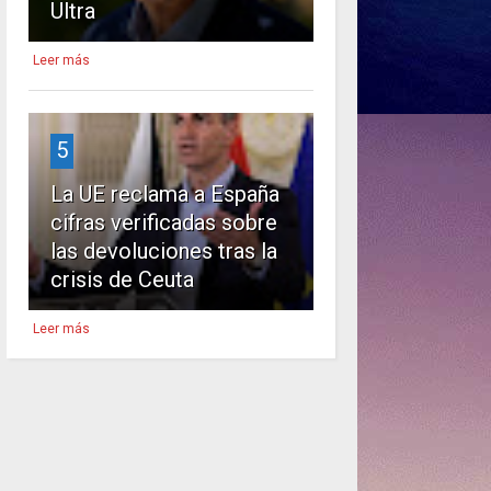
Ultra
Leer más
5
La UE reclama a España
cifras verificadas sobre
las devoluciones tras la
crisis de Ceuta
Leer más