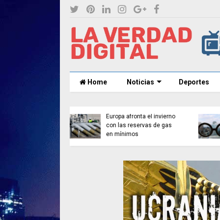
Home
Noticias
Deportes
a afronta el invierno
La OMS alerta del avance
as reservas de gas
global de la miopía hasta
ínimos
2050