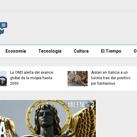
Economía
Tecnología
Cultura
El Tiempo
O
Euractiv revela que
España pidió a la UE no
Aíslan en Galicia a un
culpar públicamente a
turista tras dar positivo
Marruecos por la crisis
por hantavirus
migratoria de Ceuta