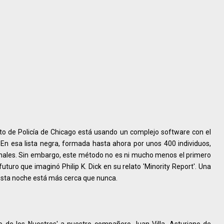
de Policía de Chicago está usando un complejo software con el
a. En esa lista negra, formada hasta ahora por unos 400 individuos,
nales. Sin embargo, este método no es ni mucho menos el primero
futuro que imaginó Philip K. Dick en su relato 'Minority Report'. Una
 esta noche está más cerca que nunca.
 de los Nuestros' a nuestro compañero Juan Villa. Asturiano de