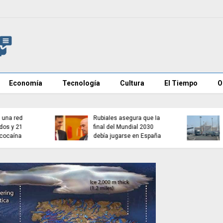
Economía
Tecnología
Cultura
El Tiempo
O
Infantino promete la final
del Mundial 2030 a
Castilla y León, Aragón 
Marruecos, según The
Extremadura rechazan
Times
acoger MENAs de Ceut