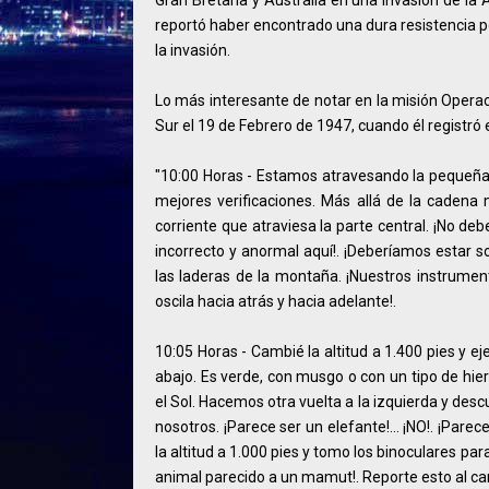
Gran Bretaña y Australia en una invasión de la 
reportó haber encontrado una dura resistencia po
la invasión.
Lo más interesante de notar en la misión Operaci
Sur el 19 de Febrero de 1947, cuando él registró e
"10:00 Horas - Estamos atravesando la pequeña 
mejores verificaciones. Más allá de la cadena
corriente que atraviesa la parte central. ¡No deb
incorrecto y anormal aquí!. ¡Deberíamos estar s
las laderas de la montaña. ¡Nuestros instrument
oscila hacia atrás y hacia adelante!.
10:05 Horas - Cambié la altitud a 1.400 pies y ej
abajo. Es verde, con musgo o con un tipo de hier
el Sol. Hacemos otra vuelta a la izquierda y des
nosotros. ¡Parece ser un elefante!... ¡NO!. ¡Parec
la altitud a 1.000 pies y tomo los binoculares pa
animal parecido a un mamut!. Reporte esto al 