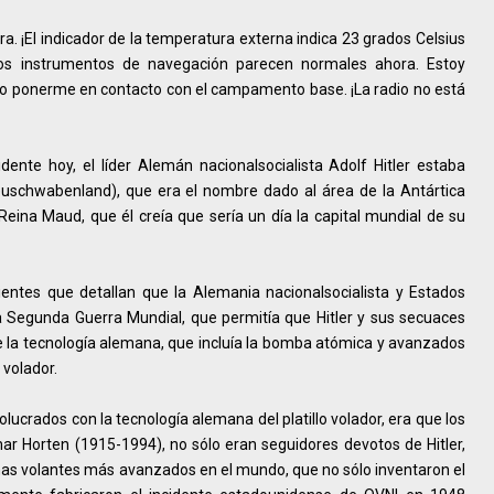
a. ¡El indicador de la temperatura externa indica 23 grados Celsius
Los instrumentos de navegación parecen normales ahora. Estoy
o ponerme en contacto con el campamento base. ¡La radio no está
nte hoy, el líder Alemán nacionalsocialista Adolf Hitler estaba
schwabenland), que era el nombre dado al área de la Antártica
 Reina Maud, que él creía que sería un día la capital mundial de su
ientes que detallan que la Alemania nacionalsocialista y Estados
la Segunda Guerra Mundial, que permitía que Hitler y sus secuaces
e la tecnología alemana, que incluía la bomba atómica y avanzados
 volador.
lucrados con la tecnología alemana del platillo volador, era que los
 Horten (1915-1994), no sólo eran seguidores devotos de Hitler,
nas volantes más avanzados en el mundo, que no sólo inventaron el