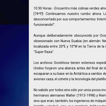
10:30 Horas - Encuentro más colinas verdes ahor
[74ºF]!. Continuamos nuestro rumbo ahora. 
desconcertado por sus comportamientos. Intent
funcionando!".
Aunque deliberadamente obscurecido por Occide
obsesionado con Nueva Suabia (en alemán: Neu
localizada entre 20°E y 10°W en la Tierra de la
"Super Raza".
Los archivos Soviéticos tienen extensos exped
Unidos forjaron una alianza antes del final de 
escaparan a su base en la Antártica a cambio d
aviones caza, el cohete y la tecnología del platillo
No sabido por todos sino sólo por unos pocos invo
hermanos alemanes Walter (1913-1998) y Reimar
sino que eran, también, los ingenieros de máqui