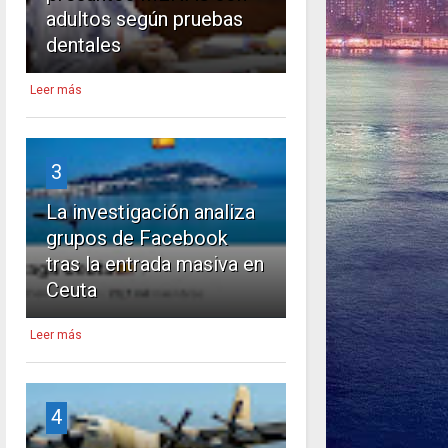
adultos según pruebas
dentales
Leer más
3
La investigación analiza
grupos de Facebook
tras la entrada masiva en
Ceuta
Leer más
4