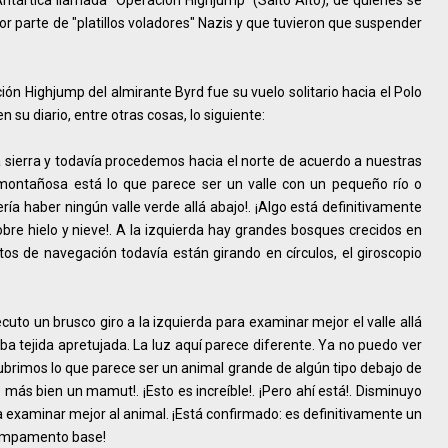
Antártica llamada "Operación Highjump" (Salto Alto), de quienes se
r parte de "platillos voladores" Nazis y que tuvieron que suspender
ón Highjump del almirante Byrd fue su vuelo solitario hacia el Polo
n su diario, entre otras cosas, lo siguiente:
sierra y todavía procedemos hacia el norte de acuerdo a nuestras
 montañosa está lo que parece ser un valle con un pequeño río o
ería haber ningún valle verde allá abajo!. ¡Algo está definitivamente
obre hielo y nieve!. A la izquierda hay grandes bosques crecidos en
os de navegación todavía están girando en círculos, el giroscopio
ecuto un brusco giro a la izquierda para examinar mejor el valle allá
ba tejida apretujada. La luz aquí parece diferente. Ya no puedo ver
cubrimos lo que parece ser un animal grande de algún tipo debajo de
e más bien un mamut!. ¡Esto es increíble!. ¡Pero ahí está!. Disminuyo
ra examinar mejor al animal. ¡Está confirmado: es definitivamente un
campamento base!