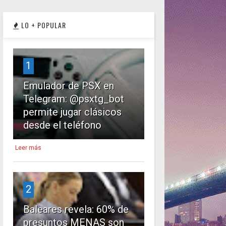
LO + POPULAR
1
Emulador de PSX en
Telegram: @psxtg_bot
permite jugar clásicos
desde el teléfono
Leer más
2
Baleares revela: 60% de
presuntos MENAS son