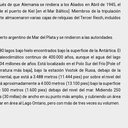
s de que Alemania se rindiera a los Aliados en Abril de 1945, el
el puerto de Kiel [en el Mar Báltico]. Miembros de la tripulación
 almacenaron varias cajas de reliquias del Tercer Reich, incluídos
rto argentino de Mar del Plata y se rindieron a las autoridades.
 lagos bajo hielo encontrados bajo la superficie de la Antártica. El
paleoclimático continuo de 400.000 años, aunque el agua del lago
 millones de años. Está localizado en el Polo Sur del Frío [Pole of
ratura más baja], bajo la estación Vostok de Rusia, debajo de la
iental, que está a 3.488 metros (11.444 pies) por sobre el nivel del
stá aproximadamente a 4.000 metros (13.100 pies) bajo la superficie
 500 metros (1.600 pies) debajo del nivel del mar. Midiendo 250
os (30 millas) de ancho en su punto más amplio, y cubriendo un área
ar en área al Lago Ontario, pero con más de tres veces su volumen.