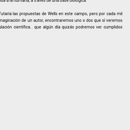
cida a la humana, a través de una base biológica.
futaría las propuestas de Wells en este campo, pero por cada mil
a imaginación de un autor, encontraremos uno o dos que sí veremos
lación científica... que algún día quizás podremos ver cumplidos