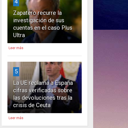
4
Zapatero recurre la
investigación de sus
cuentas en el caso Plus
Ultra
Leer más
5
La UE reclama a España
cifras verificadas sobre
las devoluciones tras la
crisis de Ceuta
Leer más