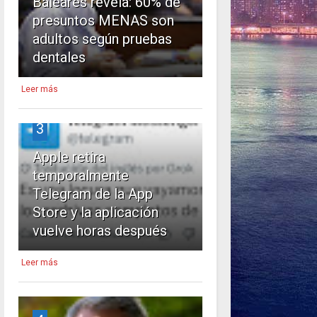
Baleares revela: 60% de
presuntos MENAS son
adultos según pruebas
dentales
Leer más
3
Apple retira
temporalmente
Telegram de la App
Store y la aplicación
vuelve horas después
Leer más