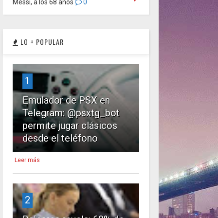
Messi, a los 68 años
0
LO + POPULAR
1
Emulador de PSX en
Telegram: @psxtg_bot
permite jugar clásicos
desde el teléfono
Leer más
2