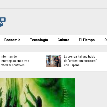
Economía
Tecnología
Cultura
El Tiempo
O
Detenido en Zamora tras
Sánchez refuerza la
retener y agredir a su
seguridad en La Mareta
pareja
confisca móviles