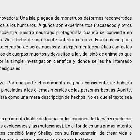
nnovadora: Una isla plagada de monstruos deformes reconvertidos
rlos a los humanos. Algunos son experimentos fracasados y otros
cuentra nuestro náufrago protagonista cuando se convierte en
lo. Wells bebe de una fuente anterior como es Frankenstein pues
a creación de seres nuevos y la experimentación ética con estos
dos de cuerpos muertos y devueltos a la vida, sinó de animales que
r la simple investigación científica y donde se les ha intentado
desiguales.
reza. Por una parte el argumento es poco consistente, se hubiera
pinceladas a los dilemas morales de las personas-bestias. Aparte,
resta como una mera descripción de hechos. No es que el texto sea
omo un intento loable de traspasar los cánones de Darwin y modificar
las evoluciones y las mutaciones). En el fondo es una primer intento,
es concibió Mary Shelley con su Frankenstein, de crear vida e