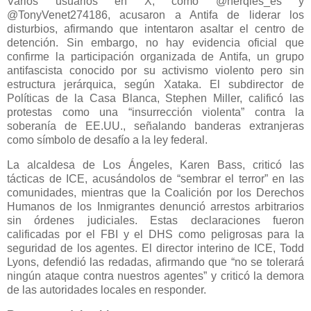
Varios usuarios en X, como @herqles_es y
@TonyVenet274186, acusaron a Antifa de liderar los
disturbios, afirmando que intentaron asaltar el centro de
detención. Sin embargo, no hay evidencia oficial que
confirme la participación organizada de Antifa, un grupo
antifascista conocido por su activismo violento pero sin
estructura jerárquica, según Xataka. El subdirector de
Políticas de la Casa Blanca, Stephen Miller, calificó las
protestas como una “insurrección violenta” contra la
soberanía de EE.UU., señalando banderas extranjeras
como símbolo de desafío a la ley federal.
La alcaldesa de Los Ángeles, Karen Bass, criticó las
tácticas de ICE, acusándolos de “sembrar el terror” en las
comunidades, mientras que la Coalición por los Derechos
Humanos de los Inmigrantes denunció arrestos arbitrarios
sin órdenes judiciales. Estas declaraciones fueron
calificadas por el FBI y el DHS como peligrosas para la
seguridad de los agentes. El director interino de ICE, Todd
Lyons, defendió las redadas, afirmando que “no se tolerará
ningún ataque contra nuestros agentes” y criticó la demora
de las autoridades locales en responder.