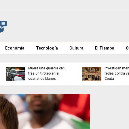
Economía
Tecnología
Cultura
El Tiempo
O
Investigan mensajes en
Cadena perpetua para e
redes contra vecinos de
autor del atropello mort
Ceuta
de Múnich