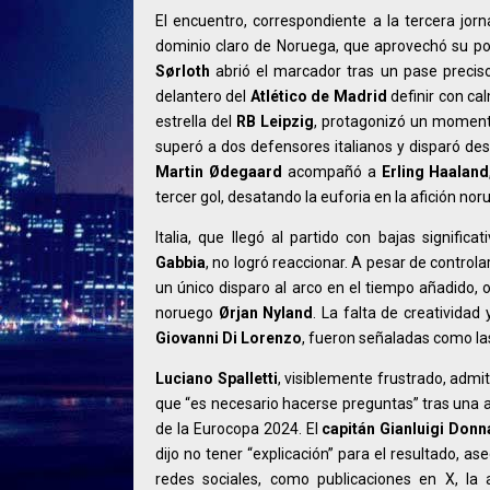
El encuentro, correspondiente a la tercera jor
dominio claro de Noruega, que aprovechó su pot
Sørloth
abrió el marcador tras un pase preci
delantero del
Atlético de Madrid
definir con ca
estrella del
RB Leipzig
, protagonizó un momento 
superó a dos defensores italianos y disparó des
Martin Ødegaard
acompañó a
Erling Haaland
tercer gol, desatando la euforia en la afición noru
Italia, que llegó al partido con bajas signific
Gabbia
, no logró reaccionar. A pesar de control
un único disparo al arco en el tiempo añadido, 
noruego
Ørjan Nyland
. La falta de creatividad
Giovanni Di Lorenzo
, fueron señaladas como las
Luciano Spalletti
, visiblemente frustrado, admi
que “es necesario hacerse preguntas” tras una ac
de la Eurocopa 2024. El
capitán Gianluigi Do
dijo no tener “explicación” para el resultado, a
redes sociales, como publicaciones en X, la a