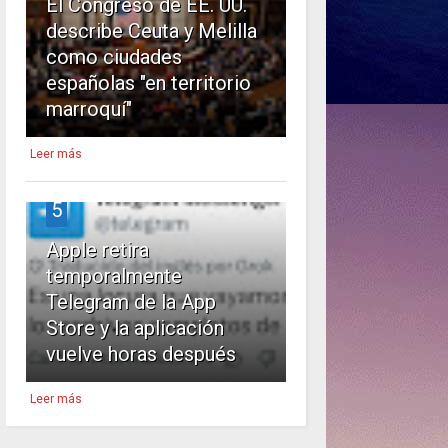
El Congreso de EE. UU.
describe Ceuta y Melilla
como ciudades
españolas "en territorio
marroquí"
Leer más
5
Apple retira
temporalmente
Telegram de la App
Store y la aplicación
vuelve horas después
Leer más