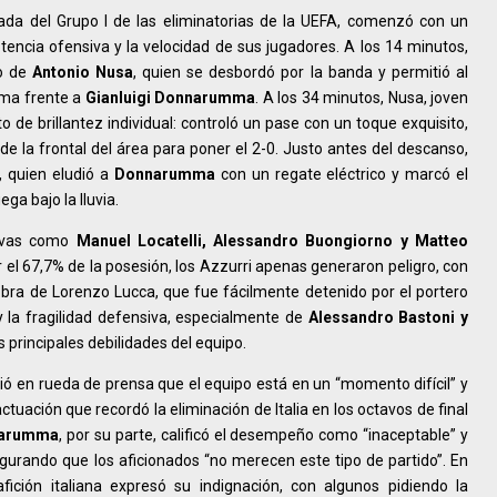
nada del Grupo I de las eliminatorias de la UEFA, comenzó con un
encia ofensiva y la velocidad de sus jugadores. A los 14 minutos,
so de
Antonio Nusa
, quien se desbordó por la banda y permitió al
lma frente a
Gianluigi Donnarumma
. A los 34 minutos, Nusa, joven
de brillantez individual: controló un pase con un toque exquisito,
de la frontal del área para poner el 2-0. Justo antes del descanso,
, quien eludió a
Donnarumma
con un regate eléctrico y marcó el
ega bajo la lluvia.
ativas como
Manuel Locatelli, Alessandro Buongiorno y Matteo
ar el 67,7% de la posesión, los Azzurri apenas generaron peligro, con
obra de Lorenzo Lucca, que fue fácilmente detenido por el portero
 y la fragilidad defensiva, especialmente de
Alessandro Bastoni y
 principales debilidades del equipo.
tió en rueda de prensa que el equipo está en un “momento difícil” y
tuación que recordó la eliminación de Italia en los octavos de final
nnarumma
, por su parte, calificó el desempeño como “inaceptable” y
segurando que los aficionados “no merecen este tipo de partido”. En
fición italiana expresó su indignación, con algunos pidiendo la