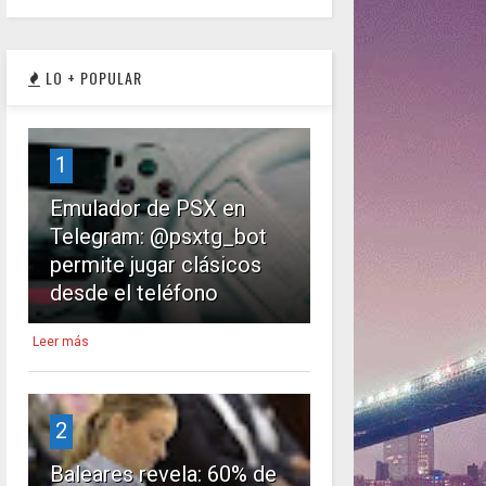
LO + POPULAR
1
Emulador de PSX en
Telegram: @psxtg_bot
permite jugar clásicos
desde el teléfono
Leer más
2
Baleares revela: 60% de