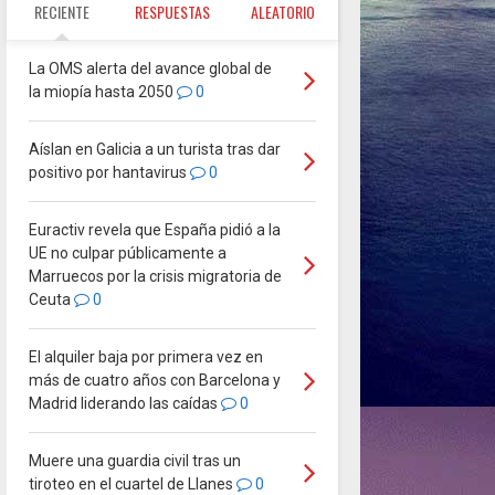
RECIENTE
RESPUESTAS
ALEATORIO
La OMS alerta del avance global de
la miopía hasta 2050
0
Aíslan en Galicia a un turista tras dar
positivo por hantavirus
0
Euractiv revela que España pidió a la
UE no culpar públicamente a
Marruecos por la crisis migratoria de
Ceuta
0
El alquiler baja por primera vez en
más de cuatro años con Barcelona y
Madrid liderando las caídas
0
Muere una guardia civil tras un
tiroteo en el cuartel de Llanes
0