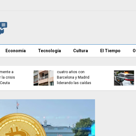
Economía
Tecnología
Cultura
El Tiempo
O
Investigan mensajes en
Cadena perpetua para e
redes contra vecinos de
autor del atropello mort
Ceuta
de Múnich