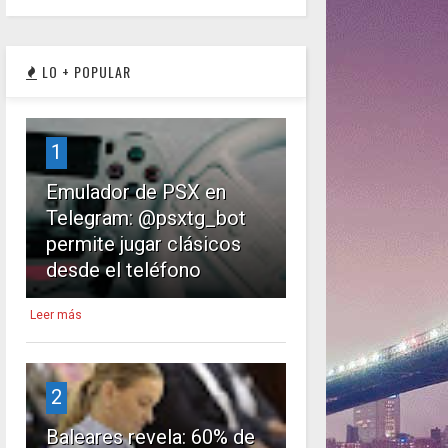
LO + POPULAR
1
Emulador de PSX en
Telegram: @psxtg_bot
permite jugar clásicos
desde el teléfono
Leer más
2
Baleares revela: 60% de