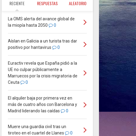
RECIENTE
RESPUESTAS
ALEATORIO
La OMS alerta del avance global de
la miopía hasta 2050
0
Aíslan en Galicia a un turista tras dar
positivo por hantavirus
0
Euractiv revela que España pidió a la
UE no culpar públicamente a
Marruecos por la crisis migratoria de
Ceuta
0
El alquiler baja por primera vez en
más de cuatro años con Barcelona y
Madrid liderando las caídas
0
Muere una guardia civil tras un
tiroteo en el cuartel de Llanes
0