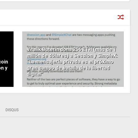
Vitalik Buterin dona 256 ETH (más de 1
millón de dólares) a Session y SimpleX:
coin
“La mensajería privada es el próximo
on y
gran campo de batalla de la libertad
digital”
DISQUS