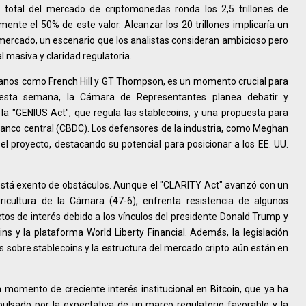
n total del mercado de criptomonedas ronda los 2,5 trillones de
nte el 50% de este valor. Alcanzar los 20 trillones implicaría un
mercado, un escenario que los analistas consideran ambicioso pero
l masiva y claridad regulatoria.
icanos como French Hill y GT Thompson, es un momento crucial para
te esta semana, la Cámara de Representantes planea debatir y
la "GENIUS Act", que regula las stablecoins, y una propuesta para
banco central (CBDC). Los defensores de la industria, como Meghan
l proyecto, destacando su potencial para posicionar a los EE. UU.
está exento de obstáculos. Aunque el "CLARITY Act" avanzó con un
ricultura de la Cámara (47-6), enfrenta resistencia de algunos
tos de interés debido a los vínculos del presidente Donald Trump y
s y la plataforma World Liberty Financial. Además, la legislación
 sobre stablecoins y la estructura del mercado cripto aún están en
 momento de creciente interés institucional en Bitcoin, que ya ha
ulsado por la expectativa de un marco regulatorio favorable y la