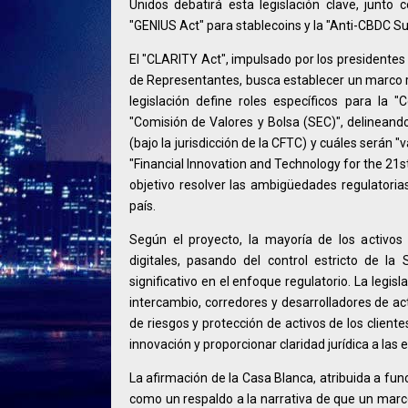
Unidos debatirá esta legislación clave, junto 
"GENIUS Act" para stablecoins y la "Anti-CBDC Su
El "CLARITY Act", impulsado por los presidentes
de Representantes, busca establecer un marco reg
legislación define roles específicos para la
"Comisión de Valores y Bolsa (SEC)", delineando
(bajo la jurisdicción de la CFTC) y cuáles serán "
"Financial Innovation and Technology for the 21
objetivo resolver las ambigüedades regulatorias
país.
Según el proyecto, la mayoría de los activos d
digitales, pasando del control estricto de l
significativo en el enfoque regulatorio. La legi
intercambio, corredores y desarrolladores de ac
de riesgos y protección de activos de los clien
innovación y proporcionar claridad jurídica a las
La afirmación de la Casa Blanca, atribuida a func
como un respaldo a la narrativa de que un marco