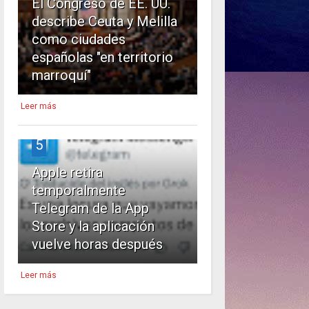
El Congreso de EE. UU.
describe Ceuta y Melilla
como ciudades
españolas "en territorio
marroquí"
Leer más
5
Apple retira
temporalmente
Telegram de la App
Store y la aplicación
vuelve horas después
Leer más