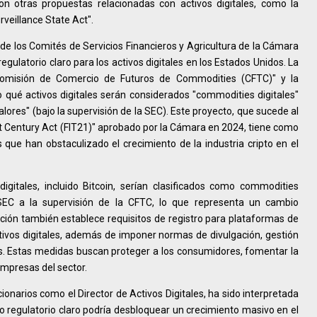
con otras propuestas relacionadas con activos digitales, como la
rveillance State Act".
 de los Comités de Servicios Financieros y Agricultura de la Cámara
ulatorio claro para los activos digitales en los Estados Unidos. La
 "Comisión de Comercio de Futuros de Commodities (CFTC)" y la
 qué activos digitales serán considerados "commodities digitales"
valores" (bajo la supervisión de la SEC). Este proyecto, que sucede al
st Century Act (FIT21)" aprobado por la Cámara en 2024, tiene como
 que han obstaculizado el crecimiento de la industria cripto en el
igitales, incluido Bitcoin, serían clasificados como commodities
a SEC a la supervisión de la CFTC, lo que representa un cambio
slación también establece requisitos de registro para plataformas de
tivos digitales, además de imponer normas de divulgación, gestión
tes. Estas medidas buscan proteger a los consumidores, fomentar la
 empresas del sector.
ionarios como el Director de Activos Digitales, ha sido interpretada
 regulatorio claro podría desbloquear un crecimiento masivo en el