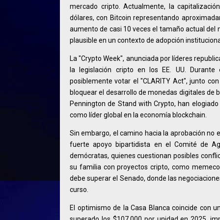
mercado cripto. Actualmente, la capitalizació
dólares, con Bitcoin representando aproximadame
aumento de casi 10 veces el tamaño actual del 
plausible en un contexto de adopción instituciona
La "Crypto Week", anunciada por líderes republ
la legislación cripto en los EE. UU. Duran
posiblemente votar el "CLARITY Act", junto con 
bloquear el desarrollo de monedas digitales de 
Pennington de Stand with Crypto, han elogiado e
como líder global en la economía blockchain.
Sin embargo, el camino hacia la aprobación no 
fuerte apoyo bipartidista en el Comité de Ag
demócratas, quienes cuestionan posibles conflic
su familia con proyectos cripto, como memecoin
debe superar el Senado, donde las negociaciones
curso.
El optimismo de la Casa Blanca coincide con un
superado los $107,000 por unidad en 2025, imp