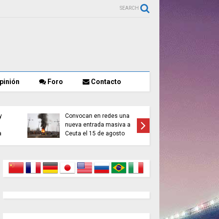
SEARCH
pinión
Foro
Contacto
Francia 
y
Convocan en redes una
400 pers
nueva entrada masiva a
incendio
a
Ceuta el 15 de agosto
menores