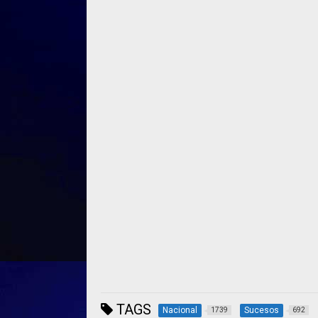
TAGS
Nacional
Sucesos
1739
692