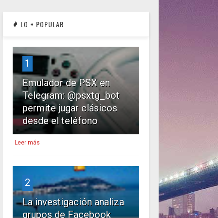
LO + POPULAR
1
Emulador de PSX en
Telegram: @psxtg_bot
permite jugar clásicos
desde el teléfono
Leer más
2
La investigación analiza
grupos de Facebook