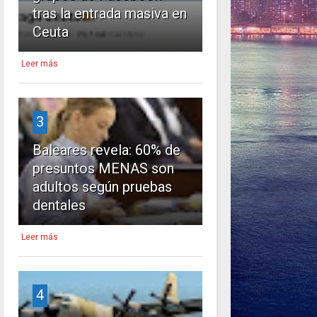
tras la entrada masiva en
Ceuta
Leer más
3
Baleares revela: 60% de
presuntos MENAS son
adultos según pruebas
dentales
Leer más
4