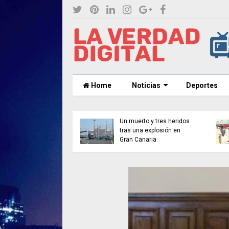
Home
Noticias
Deportes
les asegura que la
Un muerto y tres heridos
 del Mundial 2030
tras una explosión en
 jugarse en España
Gran Canaria