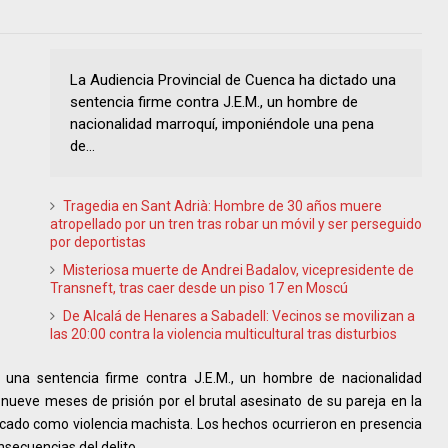
La Audiencia Provincial de Cuenca ha dictado una
sentencia firme contra J.E.M., un hombre de
nacionalidad marroquí, imponiéndole una pena
de...
Tragedia en Sant Adrià: Hombre de 30 años muere
atropellado por un tren tras robar un móvil y ser perseguido
por deportistas
Misteriosa muerte de Andrei Badalov, vicepresidente de
Transneft, tras caer desde un piso 17 en Moscú
De Alcalá de Henares a Sabadell: Vecinos se movilizan a
las 20:00 contra la violencia multicultural tras disturbios
 una sentencia firme contra J.E.M., un hombre de nacionalidad
ueve meses de prisión por el brutal asesinato de su pareja en la
ficado como violencia machista. Los hechos ocurrieron en presencia
onsecuencias del delito.