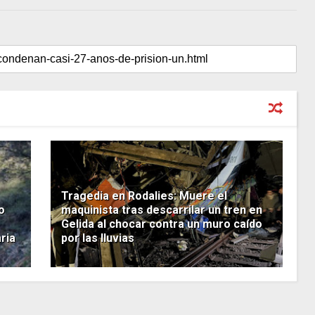
Tragedia en Rodalies: Muere el
o
maquinista tras descarrilar un tren en
Gelida al chocar contra un muro caído
ria
por las lluvias