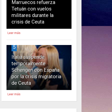
Marruecos refuerza
Tetuán con vuelos
militares durante la
crisis de Ceuta
Leer más
5
Italia suspende
temporalmente
Schengen con España
por la crisis migratoria
de Ceuta
Leer más