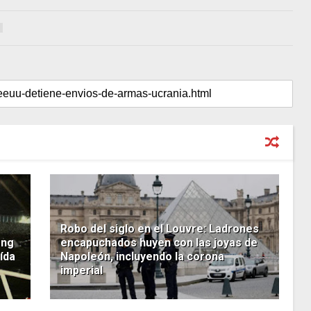
Robo del siglo en el Louvre: Ladrones
ong
encapuchados huyen con las joyas de
ída
Napoleón, incluyendo la corona
imperial