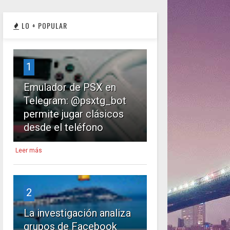
LO + POPULAR
1
Emulador de PSX en
Telegram: @psxtg_bot
permite jugar clásicos
desde el teléfono
Leer más
2
La investigación analiza
grupos de Facebook