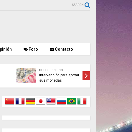
SEARCH
pinión
Foro
Contacto
os en un
Asesinan a un influencer
chillo en el
mexicano en Culiacán,
ndres
Sinaloa