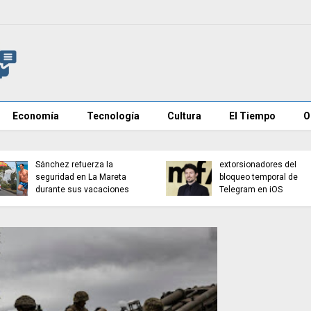
Economía
Tecnología
Cultura
El Tiempo
O
Japón y Corea del Sur
coordinan una
Cuatro herid
intervención para apoyar
ataque con cu
sus monedas
centro de Lo