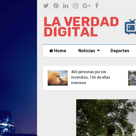
Home
Noticias
Deportes
Pavel Durov acusa a
Sánchez refuerza la
extorsionadores del
seguridad en La Mareta
bloqueo temporal de
durante sus vacaciones
Telegram en iOS