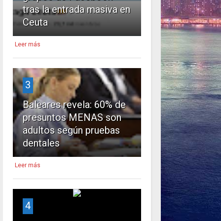
tras la entrada masiva en
Ceuta
Leer más
3
Baleares revela: 60% de
presuntos MENAS son
adultos según pruebas
dentales
Leer más
4