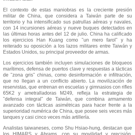
El contexto de estas maniobras es la creciente presión
militar de China, que considera a Taiwán parte de su
territorio y ha intensificado sus patrullas aéreas y navales,
con 14 incursiones aéreas y nueve buques detectados en
las últimas horas antes del 12 de julio. China ha calificado
los ejercicios Han Kuang como "un mero farol" y ha
reiterado su oposición a los lazos militares entre Taiwán y
Estados Unidos, su principal proveedor de armas.
Los ejercicios también incluyen simulaciones de bloqueos
marítimos, defensa de puertos clave y respuestas a tácticas
de "zona gris" chinas, como desinformación e infiltración,
que no llegan a un conflicto abierto. La movilización de
reservistas, que entrenan en escuelas y gimnasios con rifles
65K2 y ametralladoras M249, refleja la estrategia de
"defensa integral" de Taiwán, que combina armamento
avanzado con tácticas asimétricas para hacer frente a la
superioridad numérica de China, que posee seis veces más
tanques y casi cinco veces más artillería.
Analistas taiwaneses, como Shu Hsiao-hung, destacan que
los HIMARS y Abrams, con su movilidad y precisión,