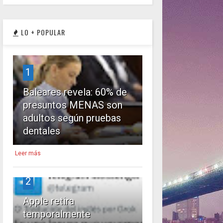
LO + POPULAR
1
Baleares revela: 60% de
presuntos MENAS son
adultos según pruebas
dentales
Leer más
2
Apple retira
temporalmente