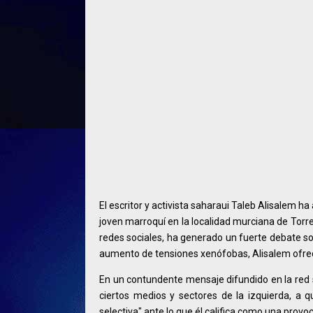
El escritor y activista saharaui Taleb Alisalem h
joven marroquí en la localidad murciana de Torr
redes sociales, ha generado un fuerte debate so
aumento de tensiones xenófobas, Alisalem ofrec
En un contundente mensaje difundido en la red 
ciertos medios y sectores de la izquierda, a q
selectiva" ante lo que él califica como una provoc