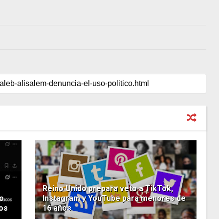
Reino Unido prepara veto a TikTok,
o
Instagram y YouTube para menores de
dos
16 años