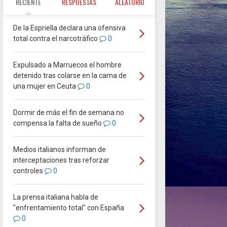
RECIENTE
RESPUESTAS
ALEATORIO
De la Espriella declara una ofensiva
total contra el narcotráfico
0
Expulsado a Marruecos el hombre
detenido tras colarse en la cama de
una mujer en Ceuta
0
Dormir de más el fin de semana no
compensa la falta de sueño
0
Medios italianos informan de
interceptaciones tras reforzar
controles
0
La prensa italiana habla de
"enfrentamiento total" con España
0