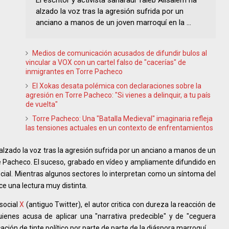
El escritor y activista saharaui Taleb Alisalem ha
alzado la voz tras la agresión sufrida por un
anciano a manos de un joven marroquí en la ...
Medios de comunicación acusados de difundir bulos al
vincular a VOX con un cartel falso de "cacerías" de
inmigrantes en Torre Pacheco
El Xokas desata polémica con declaraciones sobre la
agresión en Torre Pacheco: "Si vienes a delinquir, a tu país
de vuelta"
Torre Pacheco: Una "Batalla Medieval" imaginaria refleja
las tensiones actuales en un contexto de enfrentamientos
a alzado la voz tras la agresión sufrida por un anciano a manos de un
e Pacheco. El suceso, grabado en vídeo y ampliamente difundido en
cial. Mientras algunos sectores lo interpretan como un síntoma del
e una lectura muy distinta.
social
X
(antiguo Twitter), el autor critica con dureza la reacción de
uienes acusa de aplicar una "narrativa predecible" y de "ceguera
ación de tinte político por parte de parte de la diáspora marroquí.