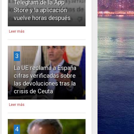
Telegram de la App
Store y la aplicación
vuelve horas después
Leer más
3
La UE reclama a España
cifras verificadas sobre
las devoluciones tras la
crisis de Ceuta
Leer más
4