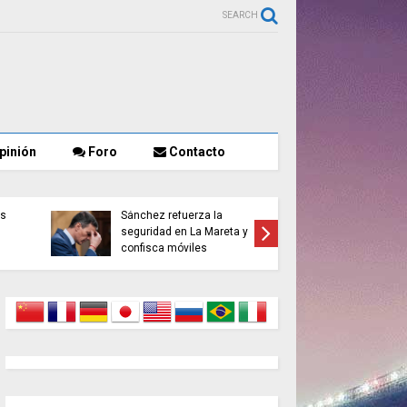
SEARCH
pinión
Foro
Contacto
as
Sánchez refuerza la
El Cifas 
seguridad en La Mareta y
posible 
confisca móviles
tres día