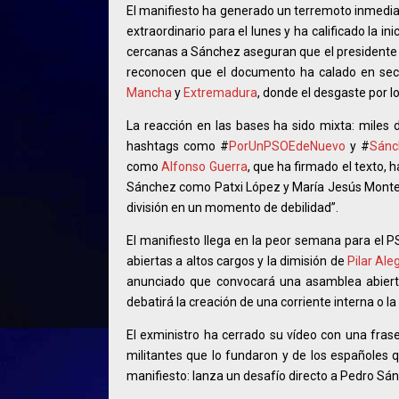
El manifiesto ha generado un terremoto inmedi
extraordinario para el lunes y ha calificado la i
cercanas a Sánchez aseguran que el presidente 
reconocen que el documento ha calado en secto
Mancha
y
Extremadura
, donde el desgaste por 
La reacción en las bases ha sido mixta: miles 
hashtags como #
PorUnPSOEdeNuevo
y #
Sánc
como
Alfonso Guerra
, que ha firmado el texto, 
Sánchez como Patxi López y María Jesús Montero 
división en un momento de debilidad”.
El manifiesto llega en la peor semana para el 
abiertas a altos cargos y la dimisión de
Pilar Ale
anunciado que convocará una asamblea abiert
debatirá la creación de una corriente interna o la 
El exministro ha cerrado su vídeo con una fras
militantes que lo fundaron y de los españoles q
manifiesto: lanza un desafío directo a Pedro Sán