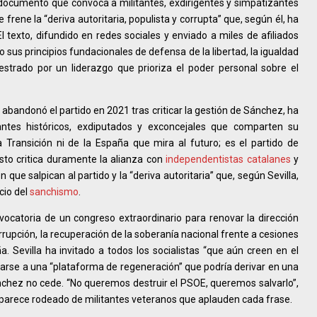
documento que convoca a militantes, exdirigentes y simpatizantes
e frene la “deriva autoritaria, populista y corrupta” que, según él, ha
l texto, difundido en redes sociales y enviado a miles de afiliados
sus principios fundacionales de defensa de la libertad, la igualdad
estrado por un liderazgo que prioriza el poder personal sobre el
 abandonó el partido en 2021 tras criticar la gestión de Sánchez, ha
antes históricos, exdiputados y exconcejales que comparten su
a Transición ni de la España que mira al futuro; es el partido de
sto critica duramente la alianza con
independentistas catalanes
y
n que salpican al partido y la “deriva autoritaria” que, según Sevilla,
cio del
sanchismo
.
vocatoria de un congreso extraordinario para renovar la dirección
rrupción, la recuperación de la soberanía nacional frente a cesiones
a. Sevilla ha invitado a todos los socialistas “que aún creen en el
arse a una “plataforma de regeneración” que podría derivar en una
Sánchez no cede. “No queremos destruir el PSOE, queremos salvarlo”,
parece rodeado de militantes veteranos que aplauden cada frase.