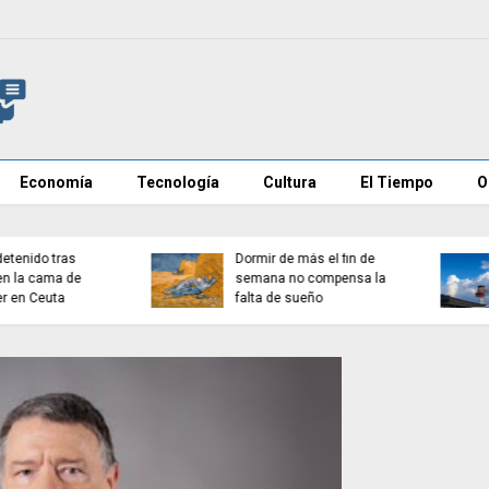
Economía
Tecnología
Cultura
El Tiempo
O
Muere Jorge Messi,
Detenido en Zamora tr
padre de Lionel Messi, a
retener y agredir a su
los 68 años
pareja