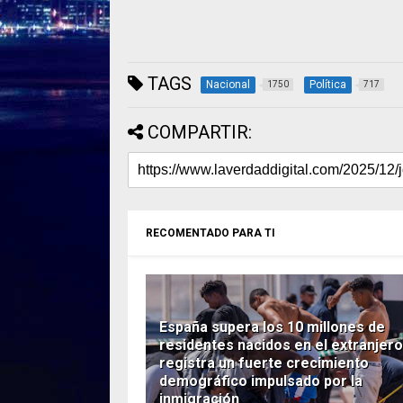
TAGS
Nacional
Política
1750
717
COMPARTIR:
RECOMENTADO PARA TI
España supera los 10 millones de
residentes nacidos en el extranjero
registra un fuerte crecimiento
demográfico impulsado por la
inmigración