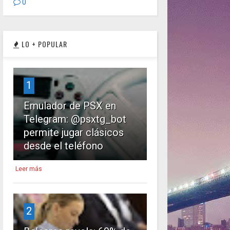
0
LO + POPULAR
1
Emulador de PSX en
Telegram: @psxtg_bot
permite jugar clásicos
desde el teléfono
Leer más
2