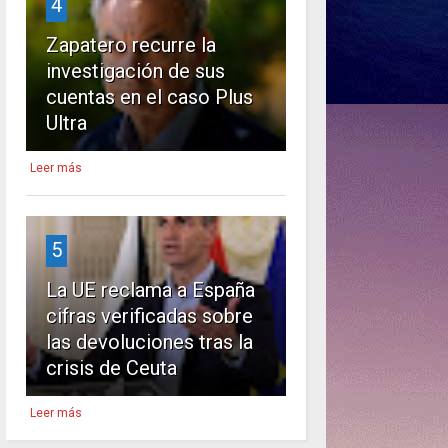
4
Zapatero recurre la
investigación de sus
cuentas en el caso Plus
Ultra
Leer más
5
La UE reclama a España
cifras verificadas sobre
las devoluciones tras la
crisis de Ceuta
Leer más