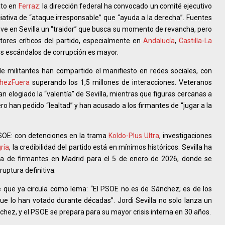
ato en
Ferraz
: la dirección federal ha convocado un comité ejecutivo
niciativa de “ataque irresponsable” que “ayuda a la derecha”. Fuentes
ve en Sevilla un “traidor” que busca su momento de revancha, pero
res críticos del partido, especialmente en
Andalucía
,
Castilla-La
los escándalos de corrupción es mayor.
de militantes han compartido el manifiesto en redes sociales, con
hezFuera
superando los 1,5 millones de interacciones. Veteranos
han elogiado la “valentía” de Sevilla, mientras que figuras cercanas a
han pedido “lealtad” y han acusado a los firmantes de “jugar a la
PSOE: con detenciones en la trama
Koldo-Plus Ultra
, investigaciones
gría
, la credibilidad del partido está en mínimos históricos. Sevilla ha
a de firmantes en Madrid para el 5 de enero de 2026, donde se
ruptura definitiva.
e que ya circula como lema: “El PSOE no es de Sánchez; es de los
ue lo han votado durante décadas”. Jordi Sevilla no solo lanza un
chez, y el PSOE se prepara para su mayor crisis interna en 30 años.