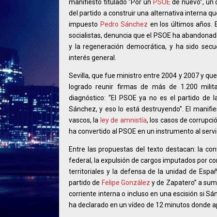
manifiesto titulado “Por un
PSOE
de nuevo”, un 
del partido a construir una alternativa interna qu
impuesto
Pedro Sánchez
en los últimos años. E
socialistas, denuncia que el PSOE ha abandonado 
y la regeneración democrática, y ha sido secu
interés general.
Sevilla, que fue ministro entre 2004 y 2007 y que
logrado reunir firmas de más de 1.200 milit
diagnóstico: “El PSOE ya no es el partido de l
Sánchez, y eso lo está destruyendo”. El manifie
vascos, la
ley de amnistía
, los casos de corrupció
ha convertido al PSOE en un instrumento al servi
Entre las propuestas del texto destacan: la con
federal, la expulsión de cargos imputados por co
territoriales y la defensa de la unidad de Españ
partido de
Felipe González
y de Zapatero” a sum
corriente interna o incluso en una escisión si 
ha declarado en un vídeo de 12 minutos donde a