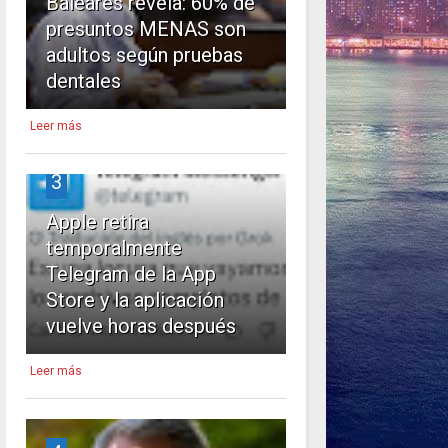
Baleares revela: 60% de
presuntos MENAS son
adultos según pruebas
dentales
Leer más
3
Apple retira
temporalmente
Telegram de la App
Store y la aplicación
vuelve horas después
Leer más