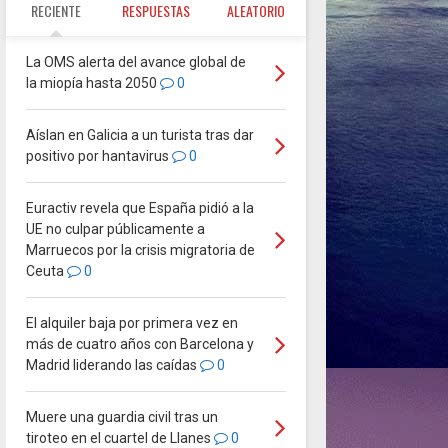
RECIENTE
RESPUESTAS
ALEATORIO
La OMS alerta del avance global de
la miopía hasta 2050
0
Aíslan en Galicia a un turista tras dar
positivo por hantavirus
0
Euractiv revela que España pidió a la
UE no culpar públicamente a
Marruecos por la crisis migratoria de
Ceuta
0
El alquiler baja por primera vez en
más de cuatro años con Barcelona y
Madrid liderando las caídas
0
Muere una guardia civil tras un
tiroteo en el cuartel de Llanes
0