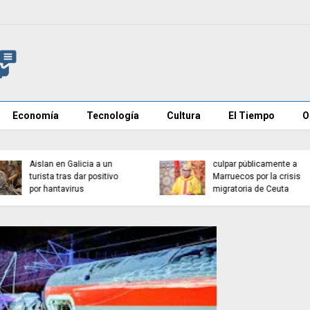
Economía
Tecnología
Cultura
El Tiempo
O
Investigan mensajes en
Cadena perpetua para e
redes contra vecinos de
autor del atropello mort
Ceuta
de Múnich