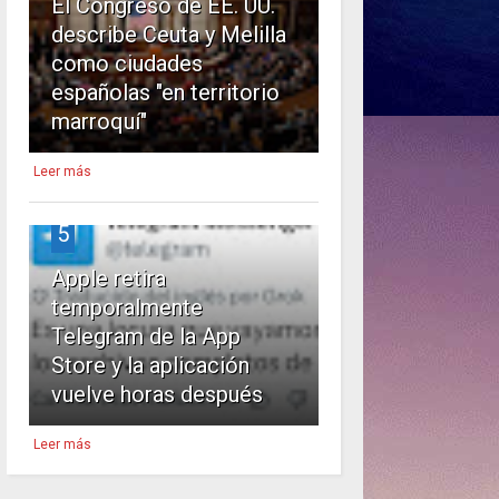
El Congreso de EE. UU.
describe Ceuta y Melilla
como ciudades
españolas "en territorio
marroquí"
Leer más
5
Apple retira
temporalmente
Telegram de la App
Store y la aplicación
vuelve horas después
Leer más