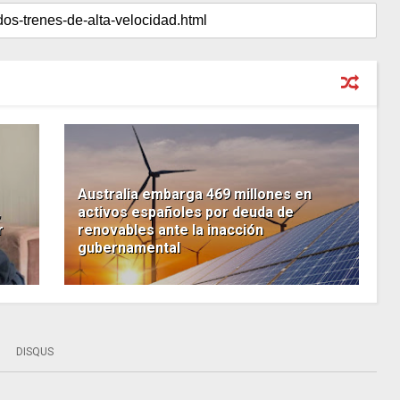
Australia embarga 469 millones en
,
activos españoles por deuda de
r
renovables ante la inacción
gubernamental
DISQUS