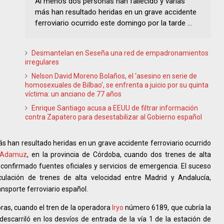
Al menos dos personas han fallecido y varias
más han resultado heridas en un grave accidente
ferroviario ocurrido este domingo por la tarde ...
Desmantelan en Seseña una red de empadronamientos
irregulares
Nelson David Moreno Bolaños, el ‘asesino en serie de
homosexuales de Bilbao’, se enfrenta a juicio por su quinta
víctima: un anciano de 77 años
Enrique Santiago acusa a EEUU de filtrar información
contra Zapatero para desestabilizar al Gobierno español
s han resultado heridas en un grave accidente ferroviario ocurrido
Adamuz
, en la provincia de Córdoba, cuando dos trenes de alta
 confirmado fuentes oficiales y servicios de emergencia. El suceso
ulación de trenes de alta velocidad entre Madrid y Andalucía,
ransporte ferroviario español.
oras, cuando el tren de la operadora
Iryo
número 6189, que cubría la
escarriló en los desvíos de entrada de la vía 1 de la estación de