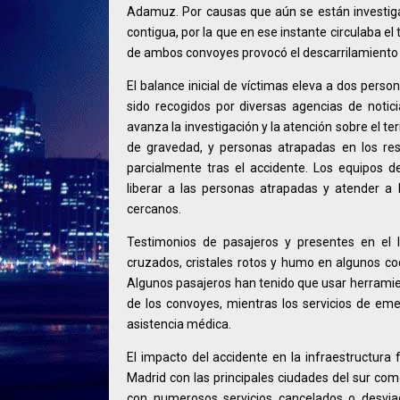
Adamuz. Por causas que aún se están investigand
contigua, por la que en ese instante circulaba el
de ambos convoyes provocó el descarrilamiento 
El balance inicial de víctimas eleva a dos perso
sido recogidos por diversas agencias de noti
avanza la investigación y la atención sobre el te
de gravedad, y personas atrapadas en los res
parcialmente tras el accidente. Los equipos 
liberar a las personas atrapadas y atender a 
cercanos.
Testimonios de pasajeros y presentes en el l
cruzados, cristales rotos y humo en algunos coc
Algunos pasajeros han tenido que usar herramie
de los convoyes, mientras los servicios de em
asistencia médica.
El impacto del accidente en la infraestructura f
Madrid con las principales ciudades del sur co
con numerosos servicios cancelados o desvi