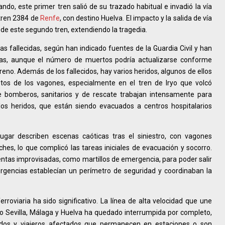
o, este primer tren salió de su trazado habitual e invadió la vía
 tren 2384 de
Renfe
, con destino Huelva. El impacto y la salida de vía
de este segundo tren, extendiendo la tragedia.
nas fallecidas, según han indicado fuentes de la Guardia Civil y han
cias, aunque el número de muertos podría actualizarse conforme
rreno. Además de los fallecidos, hay varios heridos, algunos de ellos
tos de los vagones, especialmente en el tren de Iryo que volcó
de bomberos, sanitarios y de rescate trabajan intensamente para
los heridos, que están siendo evacuados a centros hospitalarios
ugar describen escenas caóticas tras el siniestro, con vagones
hes, lo que complicó las tareas iniciales de evacuación y socorro.
ntas improvisadas, como martillos de emergencia, para poder salir
ergencias establecían un perímetro de seguridad y coordinaban la
erroviaria ha sido significativo. La línea de alta velocidad que une
mo Sevilla, Málaga y Huelva ha quedado interrumpida por completo,
ados y viajeros afectados que permanecen en estaciones o son