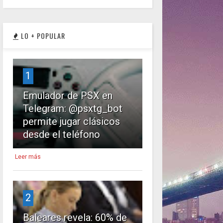
LO + POPULAR
1
Emulador de PSX en
Telegram: @psxtg_bot
permite jugar clásicos
desde el teléfono
Leer más
2
Baleares revela: 60% de