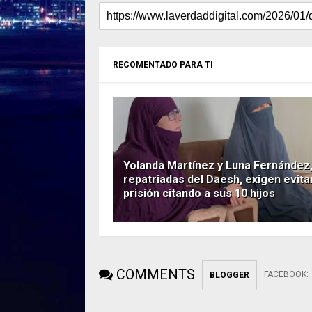
RECOMENTADO PARA TI
Yolanda Martínez y Luna Fernández
repatriadas del Daesh, exigen evita
prisión citando a sus 10 hijos
COMMENTS
FACEBOOK
:
BLOGGER