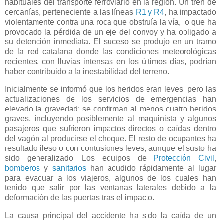
habituales del transporte ferroviario en la región. Un tren de
cercanías, perteneciente a las líneas
R1 y R4
, ha impactado
violentamente contra una roca que obstruía la vía, lo que ha
provocado la pérdida de un eje del convoy y ha obligado a
su detención inmediata. El suceso se produjo en un tramo
de la red catalana donde las condiciones meteorológicas
recientes, con lluvias intensas en los últimos días, podrían
haber contribuido a la inestabilidad del terreno.
Inicialmente se informó que los heridos eran leves, pero las
actualizaciones de los servicios de emergencias han
elevado la gravedad: se confirman al menos cuatro heridos
graves, incluyendo posiblemente al maquinista y algunos
pasajeros que sufrieron impactos directos o caídas dentro
del vagón al producirse el choque. El resto de ocupantes ha
resultado ileso o con contusiones leves, aunque el susto ha
sido generalizado. Los equipos de
Protección Civil
,
bomberos
y
sanitarios
han acudido rápidamente al lugar
para evacuar a los viajeros, algunos de los cuales han
tenido que salir por las ventanas laterales debido a la
deformación de las puertas tras el impacto.
La causa principal del accidente ha sido la caída de un