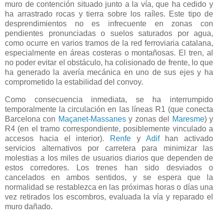
muro de contención situado junto a la vía, que ha cedido y
ha arrastrado rocas y tierra sobre los raíles. Este tipo de
desprendimientos no es infrecuente en zonas con
pendientes pronunciadas o suelos saturados por agua,
como ocurre en varios tramos de la red ferroviaria catalana,
especialmente en áreas costeras o montañosas. El tren, al
no poder evitar el obstáculo, ha colisionado de frente, lo que
ha generado la avería mecánica en uno de sus ejes y ha
comprometido la estabilidad del convoy.
Como consecuencia inmediata, se ha interrumpido
temporalmente la circulación en las líneas R1 (que conecta
Barcelona con
Maçanet-Massanes
y zonas del
Maresme
) y
R4 (en el tramo correspondiente, posiblemente vinculado a
accesos hacia el interior).
Renfe
y
Adif
han activado
servicios alternativos por carretera para minimizar las
molestias a los miles de usuarios diarios que dependen de
estos corredores. Los trenes han sido desviados o
cancelados en ambos sentidos, y se espera que la
normalidad se restablezca en las próximas horas o días una
vez retirados los escombros, evaluada la vía y reparado el
muro dañado.