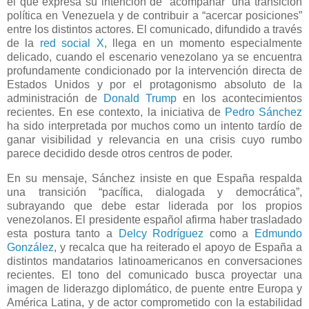
el que expresa su intención de “acompañar” una transición
política en Venezuela y de contribuir a “acercar posiciones”
entre los distintos actores. El comunicado, difundido a través
de la
red social X
, llega en un momento especialmente
delicado, cuando el escenario venezolano ya se encuentra
profundamente condicionado por la intervención directa de
Estados Unidos y por el protagonismo absoluto de la
administración de
Donald Trump
en los acontecimientos
recientes. En ese contexto, la iniciativa de
Pedro Sánchez
ha sido interpretada por muchos como un intento tardío de
ganar visibilidad y relevancia en una crisis cuyo rumbo
parece decidido desde otros centros de poder.
En su mensaje, Sánchez insiste en que España respalda
una transición “pacífica, dialogada y democrática”,
subrayando que debe estar liderada por los propios
venezolanos. El presidente español afirma haber trasladado
esta postura tanto a
Delcy Rodríguez
como a
Edmundo
González
, y recalca que ha reiterado el apoyo de España a
distintos mandatarios latinoamericanos en conversaciones
recientes. El tono del comunicado busca proyectar una
imagen de liderazgo diplomático, de puente entre Europa y
América Latina, y de actor comprometido con la estabilidad