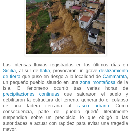
Las intensas lluvias registradas en los últimos días en
Sicilia
, al sur de
Italia
, provocaron un grave
deslizamiento
de tierra
que puso en riesgo a la localidad de
Cammarata
,
un pequeño pueblo situado en una
zona montañosa
de la
isla. El fenómeno ocurrió tras varias horas de
precipitaciones continuas
que saturaron el suelo y
debilitaron la estructura del terreno, generando el colapso
de una ladera cercana al
casco urbano
. Como
consecuencia, parte del pueblo quedó literalmente
suspendida sobre un precipicio, lo que obligó a las
autoridades a actuar con rapidez para evitar una tragedia
mayor.