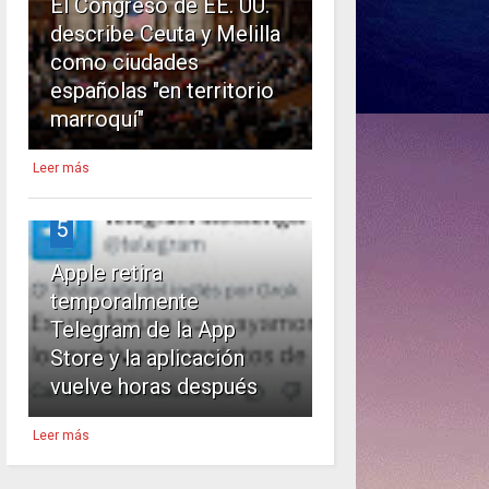
El Congreso de EE. UU.
describe Ceuta y Melilla
como ciudades
españolas "en territorio
marroquí"
Leer más
5
Apple retira
temporalmente
Telegram de la App
Store y la aplicación
vuelve horas después
Leer más