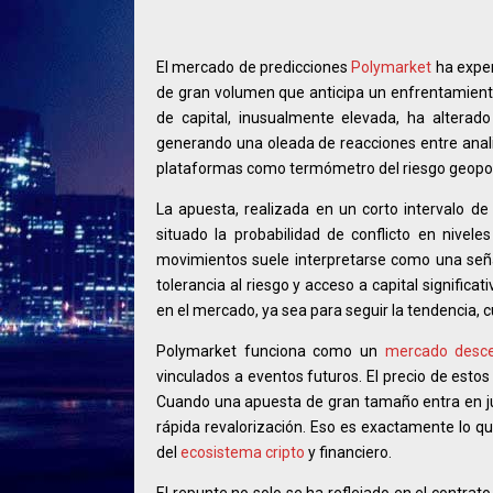
El mercado de predicciones
Polymarket
ha exper
de gran volumen que anticipa un enfrentamient
de capital, inusualmente elevada, ha alterad
generando una oleada de reacciones entre anali
plataformas como termómetro del riesgo geopolí
La apuesta, realizada en un corto intervalo d
situado la probabilidad de conflicto en nivel
movimientos suele interpretarse como una señal
tolerancia al riesgo y acceso a capital signific
en el mercado, ya sea para seguir la tendencia, c
Polymarket funciona como un
mercado desce
vinculados a eventos futuros. El precio de estos 
Cuando una apuesta de gran tamaño entra en ju
rápida revalorización. Eso es exactamente lo qu
del
ecosistema cripto
y financiero.
El repunte no solo se ha reflejado en el contrato 