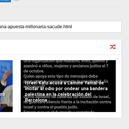
Israel Katz acusa a Lamine Yamal de
incitar al odio por ondear una bandera
ina
palestina en la celebración del
Barcelona