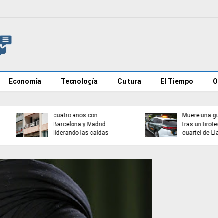
Economía
Tecnología
Cultura
El Tiempo
O
Investigan mensajes en
Cadena perpetua para e
redes contra vecinos de
autor del atropello mort
Ceuta
de Múnich