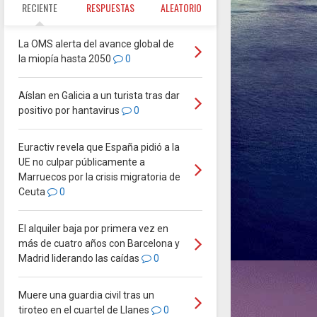
RECIENTE
RESPUESTAS
ALEATORIO
La OMS alerta del avance global de
la miopía hasta 2050
0
Aíslan en Galicia a un turista tras dar
positivo por hantavirus
0
Euractiv revela que España pidió a la
UE no culpar públicamente a
Marruecos por la crisis migratoria de
Ceuta
0
El alquiler baja por primera vez en
más de cuatro años con Barcelona y
Madrid liderando las caídas
0
Muere una guardia civil tras un
tiroteo en el cuartel de Llanes
0