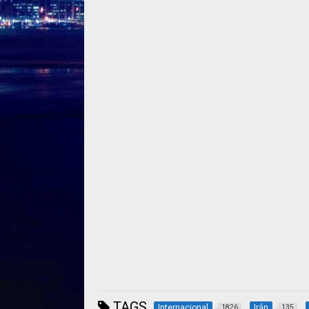
TAGS
Internacional
Irán
1826
135