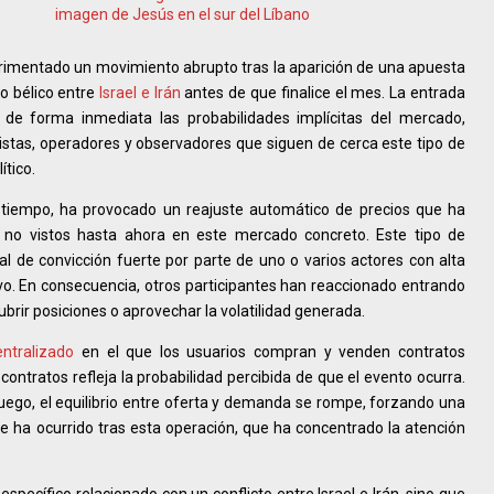
imagen de Jesús en el sur del Líbano
imentado un movimiento abrupto tras la aparición de una apuesta
o bélico entre
Israel e Irán
antes de que finalice el mes. La entrada
o de forma inmediata las probabilidades implícitas del mercado,
stas, operadores y observadores que siguen de cerca este tipo de
tico.
e tiempo, ha provocado un reajuste automático de precios que ha
es no vistos hasta ahora en este mercado concreto. Este tipo de
 de convicción fuerte por parte de uno o varios actores con alta
ativo. En consecuencia, otros participantes han reaccionado entrando
ubrir posiciones o aprovechar la volatilidad generada.
ntralizado
en el que los usuarios compran y venden contratos
contratos refleja la probabilidad percibida de que el evento ocurra.
ego, el equilibrio entre oferta y demanda se rompe, forzando una
e ha ocurrido tras esta operación, que ha concentrado la atención
específico relacionado con un conflicto entre Israel e Irán, sino que