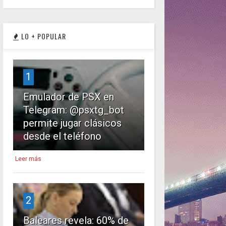
LO + POPULAR
1
Emulador de PSX en
Telegram: @psxtg_bot
permite jugar clásicos
desde el teléfono
Leer más
2
Baleares revela: 60% de