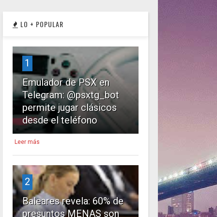
LO + POPULAR
1
Emulador de PSX en
Telegram: @psxtg_bot
permite jugar clásicos
desde el teléfono
Leer más
2
Baleares revela: 60% de
presuntos MENAS son