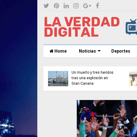
Home
Noticias
Deportes
les asegura que la
Un muerto y tres heridos
 del Mundial 2030
tras una explosión en
 jugarse en España
Gran Canaria