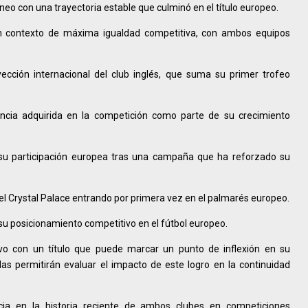
neo con una trayectoria estable que culminó en el título europeo.
 un contexto de máxima igualdad competitiva, con ambos equipos
yección internacional del club inglés, que suma su primer trofeo
encia adquirida en la competición como parte de su crecimiento
e su participación europea tras una campaña que ha reforzado su
l Crystal Palace entrando por primera vez en el palmarés europeo.
 su posicionamiento competitivo en el fútbol europeo.
tivo con un título que puede marcar un punto de inflexión en su
as permitirán evaluar el impacto de este logro en la continuidad
cia en la historia reciente de ambos clubes en competiciones