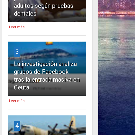
adultos según pruebas
dentales
Leer más
3
La investigación analiza
grupos de Facebook
tras la entrada masiva en
Ceuta
Leer más
4