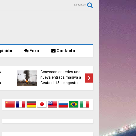
SEARCH
pinión
Foro
Contacto
Francia 
y
Convocan en redes una
400 pers
nueva entrada masiva a
incendio
a
Ceuta el 15 de agosto
menores