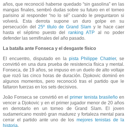
años, que reconoció haberse quedado “sin gasolina” en las
mangas finales, sembró dudas sobre su futuro en el torneo
parisino al responder “no lo sé” cuando le preguntaron si
volverá. Esta derrota supone un duro golpe en su
persecución del
25º título de Grand Slam
y le hace caer
hasta el séptimo puesto del
ranking ATP
al no poder
defender las semifinales del año pasado.
La batalla ante Fonseca y el desgaste físico
El encuentro, disputado en la
pista Philippe Chatrier
, se
convirtió en una dura prueba de resistencia física y mental.
Fonseca, de 19 años, se impuso en un duelo de alto voltaje
que rozó las cinco horas de duración. Djokovic dominó en
algunos momentos, pero reconoció tras el partido que le
faltaron fuerzas en los sets decisivos.
João Fonseca se convirtió en el
primer tenista brasileño
en
vencer a Djokovic y en el primer jugador menor de 20 años
en derrotarlo en un torneo de Grand Slam. El joven
sudamericano mostró gran madurez y fortaleza mental para
cerrar el partido ante uno de los
mejores tenistas de la
historia
.