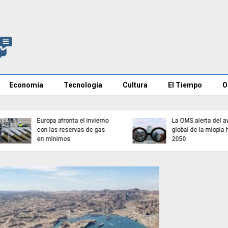
Economía
Tecnología
Cultura
El Tiempo
O
Euractiv revela que
España pidió a la UE no
Aíslan en Galicia a un
culpar públicamente a
turista tras dar positivo
Marruecos por la crisis
por hantavirus
migratoria de Ceuta