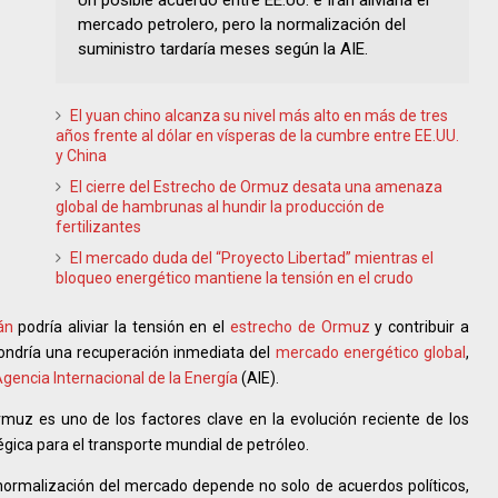
Un posible acuerdo entre EE.UU. e Irán aliviaría el
mercado petrolero, pero la normalización del
suministro tardaría meses según la AIE.
El yuan chino alcanza su nivel más alto en más de tres
años frente al dólar en vísperas de la cumbre entre EE.UU.
y China
El cierre del Estrecho de Ormuz desata una amenaza
global de hambrunas al hundir la producción de
fertilizantes
El mercado duda del “Proyecto Libertad” mientras el
bloqueo energético mantiene la tensión en el crudo
án
podría aliviar la tensión en el
estrecho de Ormuz
y contribuir a
ondría una recuperación inmediata del
mercado energético global
,
gencia Internacional de la Energía
(AIE).
rmuz es uno de los factores clave en la evolución reciente de los
égica para el transporte mundial de petróleo.
 normalización del mercado depende no solo de acuerdos políticos,