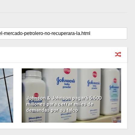
Johnson & Johnson pagará 5.500
millones para cerrar miles de
demandas por su talco