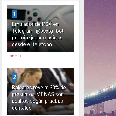
1
Emulador de PSX en
Telegram: @psxtg_bot
permite jugar clásicos
desde el teléfono
Leer más
2
Baleares revela: 60% de
presuntos MENAS son
adultos según pruebas
dentales