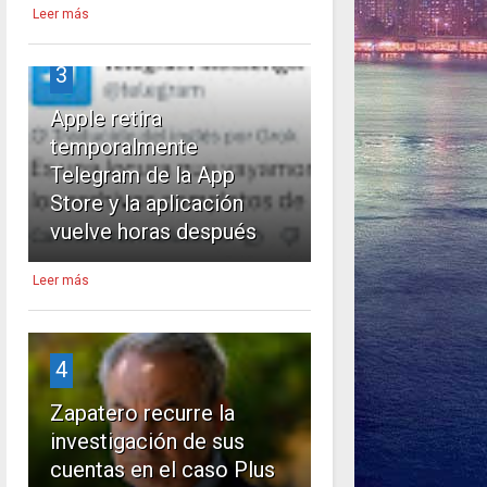
Leer más
3
Apple retira
temporalmente
Telegram de la App
Store y la aplicación
vuelve horas después
Leer más
4
Zapatero recurre la
investigación de sus
cuentas en el caso Plus