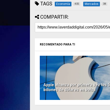
TAGS
Economía
Mercados
405
38
COMPARTIR:
RECOMENTADO PARA TI
Apple alcanza por primera vez los 5
billones de dólares en bolsa