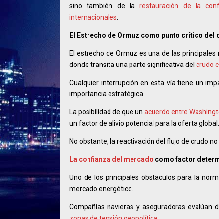
sino también de la
restauración de la conf
internacionales
.
El Estrecho de Ormuz como punto crítico del 
El estrecho de Ormuz es una de las principales 
donde transita una parte significativa del
crudo 
Cualquier interrupción en esta vía tiene un im
importancia estratégica.
La posibilidad de que un
acuerdo entre Washingt
un factor de alivio potencial para la oferta global.
No obstante, la reactivación del flujo de crudo 
La confianza del mercado
como factor deter
Uno de los principales obstáculos para la norma
mercado energético.
Compañías navieras y aseguradoras evalúan d
zonas de tensión geopolítica
.