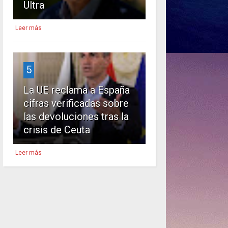
Ultra
Leer más
5
La UE reclama a España
cifras verificadas sobre
las devoluciones tras la
crisis de Ceuta
Leer más