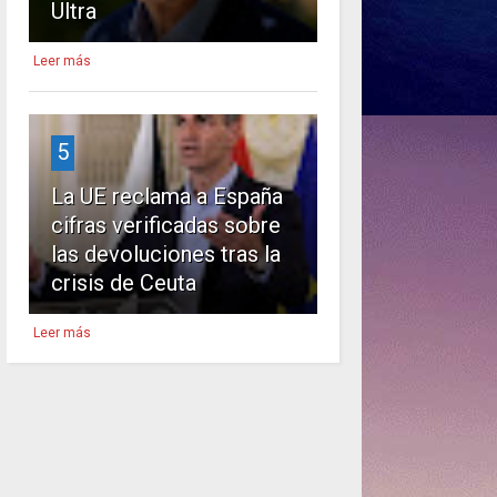
Ultra
Leer más
5
La UE reclama a España
cifras verificadas sobre
las devoluciones tras la
crisis de Ceuta
Leer más