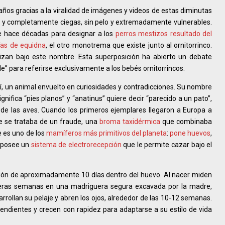
 años gracias a la viralidad de imágenes y videos de estas diminutas
 y completamente ciegas, sin pelo y extremadamente vulnerables.
e hace décadas para designar a los
perros mestizos resultado del
ías de equidna
, el otro monotrema que existe junto al ornitorrinco.
lizan bajo este nombre. Esta superposición ha abierto un debate
ggle” para referirse exclusivamente a los bebés ornitorrincos.
 sí, un animal envuelto en curiosidades y contradicciones. Su nombre
significa “pies planos” y “anatinus” quiere decir “parecido a un pato”,
al de las aves. Cuando los primeros ejemplares llegaron a Europa a
 que se trataba de un fraude, una
broma taxidérmica
que combinaba
 es uno de los
mamíferos más primitivos del planeta
:
pone huevos
,
 posee un
sistema de electrorecepción
que le permite cazar bajo el
ación de aproximadamente 10 días dentro del huevo. Al nacer miden
meras semanas en una madriguera segura excavada por la madre,
ollan su pelaje y abren los ojos, alrededor de las 10-12 semanas.
dientes y crecen con rapidez para adaptarse a su estilo de vida