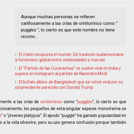
Aunque muchas personas se refieren
cariñosamente a las crías de ornitorrinco como “
puggles ”, lo cierto es que este nombre no tiene
recono...
El mate conquista el mundo: De tradición sudamericana
a fenómeno global entre celebridades y marcas
El “Partido de las Cucarachas” se vuelve viral en India y
supera en Instagram al partido de Narendra Modi
El búfalo albino de Bangladesh que se volvió viral por su
sorprendente parecido con Donald Trump
mente a las crías de
ornitorrinco
como “
puggles
”, lo cierto es que
Técnicamente, los pequeños de esta singular especie monotrema se
s
” o “jóvenes platypus”. El apodo “puggle” ha ganado popularidad en
s a la vida silvestre, pero su uso genera confusión porque también