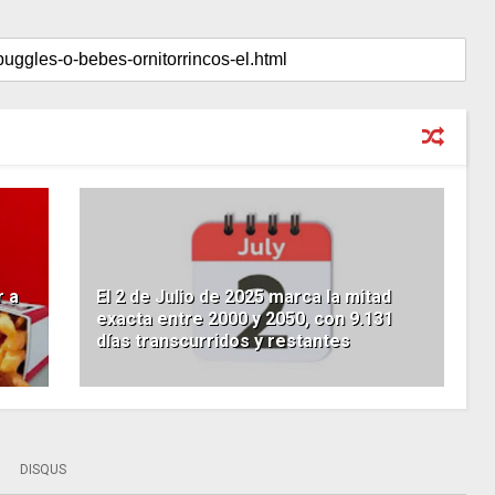
r a
El 2 de Julio de 2025 marca la mitad
exacta entre 2000 y 2050, con 9.131
días transcurridos y restantes
DISQUS