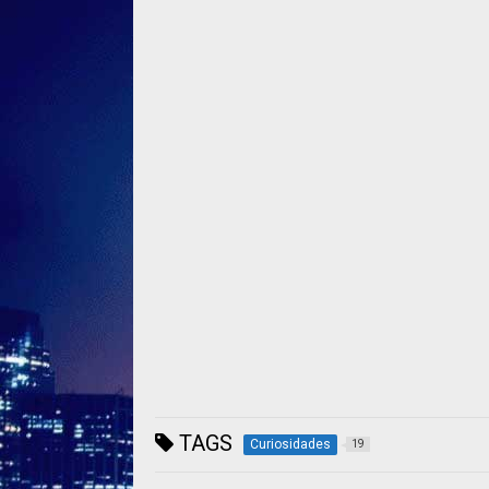
TAGS
Curiosidades
19