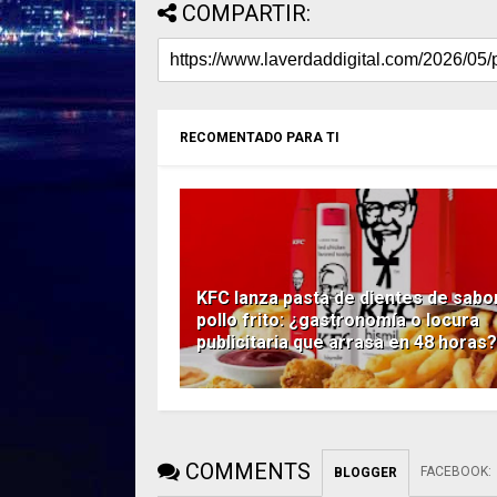
COMPARTIR:
RECOMENTADO PARA TI
KFC lanza pasta de dientes de sabo
pollo frito: ¿gastronomía o locura
publicitaria que arrasa en 48 horas?
COMMENTS
FACEBOOK
:
BLOGGER