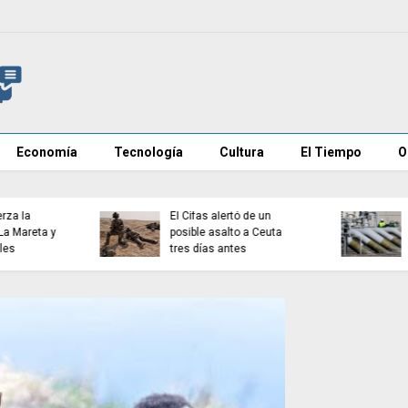
Economía
Tecnología
Cultura
El Tiempo
O
Euractiv revela que
España pidió a la UE no
Aíslan en Galicia a un
culpar públicamente a
turista tras dar positivo
Marruecos por la crisis
por hantavirus
migratoria de Ceuta