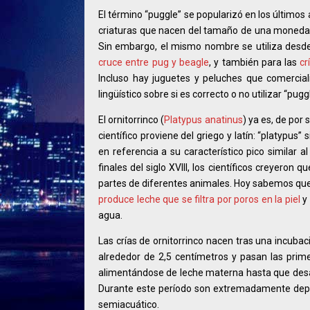
El término “puggle” se popularizó en los últimos
criaturas que nacen del tamaño de una moneda
Sin embargo, el mismo nombre se utiliza desd
cruce entre pug y beagle
, y también para las
cr
Incluso hay juguetes y peluches que comercia
lingüístico sobre si es correcto o no utilizar “pu
El ornitorrinco (
Platypus anatinus
) ya es, de por
científico proviene del griego y latín: “platypus” 
en referencia a su característico pico similar 
finales del siglo XVIII, los científicos creyeron
partes de diferentes animales. Hoy sabemos que
produce leche que se filtra por poros en la piel
y
agua.
Las crías de ornitorrinco nacen tras una incub
alrededor de 2,5 centímetros y pasan las pri
alimentándose de leche materna hasta que desarr
Durante este período son extremadamente depen
semiacuático.