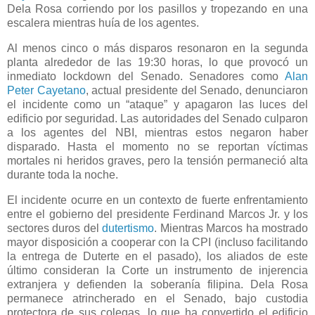
Dela Rosa corriendo por los pasillos y tropezando en una
escalera mientras huía de los agentes.
Al menos cinco o más disparos resonaron en la segunda
planta alrededor de las 19:30 horas, lo que provocó un
inmediato lockdown del Senado. Senadores como
Alan
Peter Cayetano
, actual presidente del Senado, denunciaron
el incidente como un “ataque” y apagaron las luces del
edificio por seguridad. Las autoridades del Senado culparon
a los agentes del NBI, mientras estos negaron haber
disparado. Hasta el momento no se reportan víctimas
mortales ni heridos graves, pero la tensión permaneció alta
durante toda la noche.
El incidente ocurre en un contexto de fuerte enfrentamiento
entre el gobierno del presidente Ferdinand Marcos Jr. y los
sectores duros del
dutertismo
. Mientras Marcos ha mostrado
mayor disposición a cooperar con la CPI (incluso facilitando
la entrega de Duterte en el pasado), los aliados de este
último consideran la Corte un instrumento de injerencia
extranjera y defienden la soberanía filipina. Dela Rosa
permanece atrincherado en el Senado, bajo custodia
protectora de sus colegas, lo que ha convertido el edificio