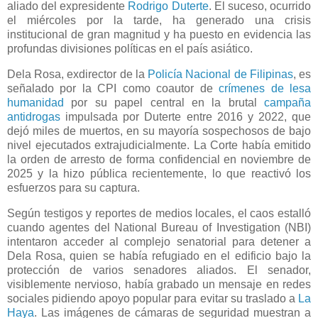
aliado del expresidente
Rodrigo Duterte
. El suceso, ocurrido
el miércoles por la tarde, ha generado una crisis
institucional de gran magnitud y ha puesto en evidencia las
profundas divisiones políticas en el país asiático.
Dela Rosa, exdirector de la
Policía Nacional de Filipinas
, es
señalado por la CPI como coautor de
crímenes de lesa
humanidad
por su papel central en la brutal
campaña
antidrogas
impulsada por Duterte entre 2016 y 2022, que
dejó miles de muertos, en su mayoría sospechosos de bajo
nivel ejecutados extrajudicialmente. La Corte había emitido
la orden de arresto de forma confidencial en noviembre de
2025 y la hizo pública recientemente, lo que reactivó los
esfuerzos para su captura.
Según testigos y reportes de medios locales, el caos estalló
cuando agentes del National Bureau of Investigation (NBI)
intentaron acceder al complejo senatorial para detener a
Dela Rosa, quien se había refugiado en el edificio bajo la
protección de varios senadores aliados. El senador,
visiblemente nervioso, había grabado un mensaje en redes
sociales pidiendo apoyo popular para evitar su traslado a
La
Haya
. Las imágenes de cámaras de seguridad muestran a