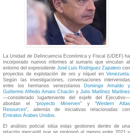
La Unidad de Delincuencia Económica y Fiscal (UDEF) ha
incorporado nuevos informes al sumario que vinculan al
entorno del expresidente
José Luis Rodríguez Zapatero
con
proyectos de explotación de oro y níquel en
Venezuela
.
Según las investigaciones, conversaciones intervenidas
entre los hermanos venezolanos
Domingo Arnaldo y
Guillermo Alfredo Amaro Chacón
y
Julio Martínez Martínez
—considerado lugarteniente del exjefe del Ejecutivo—
abordan el “
proyecto Minerven
” y “
Western Atlas
Resources
”, además de iniciativas relacionadas con
Emiratos Árabes Unidos
.
El análisis policial sitúa estas gestiones dentro de una
relación mercantil que se prolongó al menos entre 2021 y