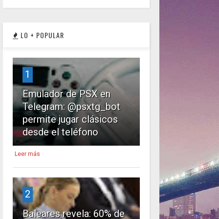
LO + POPULAR
1
Emulador de PSX en
Telegram: @psxtg_bot
permite jugar clásicos
desde el teléfono
Leer más
2
Baleares revela: 60% de