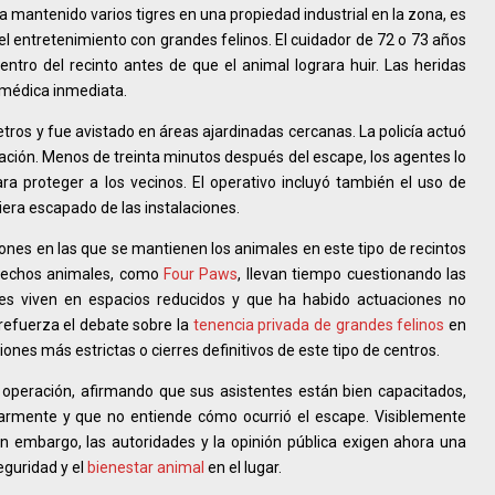
ha mantenido varios tigres en una propiedad industrial en la zona, es
 el entretenimiento con grandes felinos. El cuidador de 72 o 73 años
ntro del recinto antes de que el animal lograra huir. Las heridas
 médica inmediata.
metros y fue avistado en áreas ajardinadas cercanas. La policía actuó
blación. Menos de treinta minutos después del escape, los agentes lo
ara proteger a los vecinos. El operativo incluyó también el uso de
iera escapado de las instalaciones.
ciones en las que se mantienen los animales en este tipo de recintos
erechos animales, como
Four Paws
, llevan tiempo cuestionando las
gres viven en espacios reducidos y que ha habido actuaciones no
 refuerza el debate sobre la
tenencia privada de grandes felinos
en
nes más estrictas o cierres definitivos de este tipo de centros.
peración, afirmando que sus asistentes están bien capacitados,
larmente y que no entiende cómo ocurrió el escape. Visiblemente
 Sin embargo, las autoridades y la opinión pública exigen ahora una
eguridad y el
bienestar animal
en el lugar.