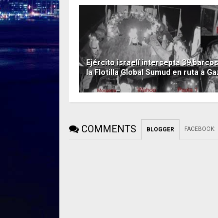
Ejército israelí intercepta 39 barco
la Flotilla Global Sumud en ruta a G
COMMENTS
FACEBOOK
:
BLOGGER