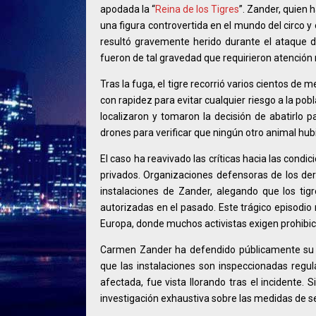
apodada la “
Reina de los Tigres
”. Zander, quien 
una figura controvertida en el mundo del circo y
resultó gravemente herido durante el ataque de
fueron de tal gravedad que requirieron atención
Tras la fuga, el tigre recorrió varios cientos de 
con rapidez para evitar cualquier riesgo a la po
localizaron y tomaron la decisión de abatirlo p
drones para verificar que ningún otro animal hub
El caso ha reavivado las críticas hacia las condi
privados. Organizaciones defensoras de los d
instalaciones de Zander, alegando que los ti
autorizadas en el pasado. Este trágico episodio
Europa, donde muchos activistas exigen prohibicio
Carmen Zander ha defendido públicamente su o
que las instalaciones son inspeccionadas regu
afectada, fue vista llorando tras el incidente.
investigación exhaustiva sobre las medidas de s