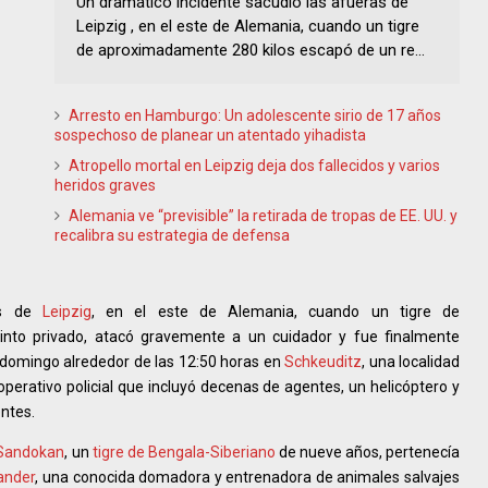
Un dramático incidente sacudió las afueras de
Leipzig , en el este de Alemania, cuando un tigre
de aproximadamente 280 kilos escapó de un re...
Arresto en Hamburgo: Un adolescente sirio de 17 años
sospechoso de planear un atentado yihadista
Atropello mortal en Leipzig deja dos fallecidos y varios
heridos graves
Alemania ve “previsible” la retirada de tropas de EE. UU. y
recalibra su estrategia de defensa
ras de
Leipzig
, en el este de Alemania, cuando un tigre de
nto privado, atacó gravemente a un cuidador y fue finalmente
l domingo alrededor de las 12:50 horas en
Schkeuditz
, una localidad
operativo policial que incluyó decenas de agentes, un helicóptero y
entes.
Sandokan
, un
tigre de Bengala-Siberiano
de nueve años, pertenecía
ander
, una conocida domadora y entrenadora de animales salvajes