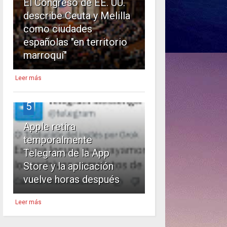
El Congreso de EE. UU.
describe Ceuta y Melilla
como ciudades
españolas "en territorio
marroquí"
Leer más
5
Apple retira
temporalmente
Telegram de la App
Store y la aplicación
vuelve horas después
Leer más