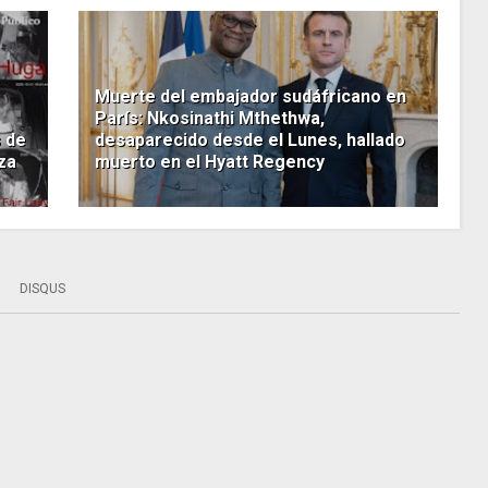
Muerte del embajador sudáfricano en
París: Nkosinathi Mthethwa,
s de
desaparecido desde el Lunes, hallado
aza
muerto en el Hyatt Regency
DISQUS