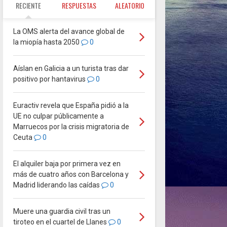
RECIENTE
RESPUESTAS
ALEATORIO
La OMS alerta del avance global de
la miopía hasta 2050
0
Aíslan en Galicia a un turista tras dar
positivo por hantavirus
0
Euractiv revela que España pidió a la
UE no culpar públicamente a
Marruecos por la crisis migratoria de
Ceuta
0
El alquiler baja por primera vez en
más de cuatro años con Barcelona y
Madrid liderando las caídas
0
Muere una guardia civil tras un
tiroteo en el cuartel de Llanes
0