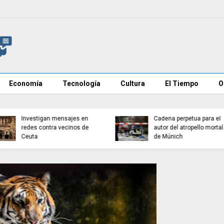
Economía
Tecnología
Cultura
El Tiempo
O
España roza los 50
millones de habitantes
Cuatro heridos en un
impulsada por la
ataque con cuchillo en 
inmigración
centro de Londres