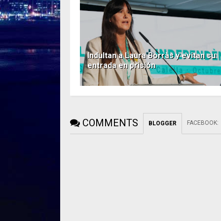
Indultan a Laura Borràs y evitan su
entrada en prisión
COMMENTS
FACEBOOK
:
BLOGGER