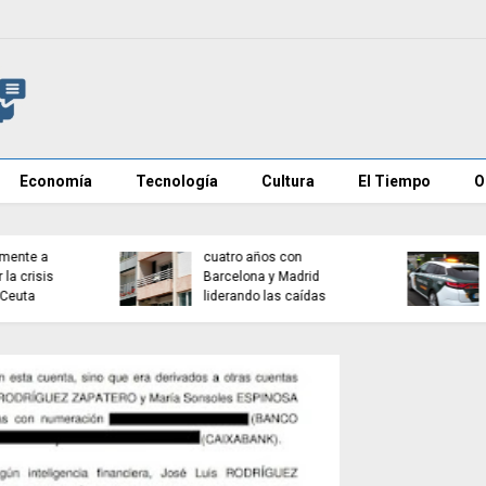
Economía
Tecnología
Cultura
El Tiempo
O
Investigan mensajes en
Cadena perpetua para e
redes contra vecinos de
autor del atropello mort
Ceuta
de Múnich