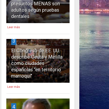
presuntos MENAS son
adultos según pruebas
dentales
Leer más
3
El Congreso de EE. UU.
describe Ceuta y Melilla
como ciudades
españolas "en territorio
marroquí"
Leer más
4