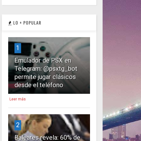
LO + POPULAR
1
Emulador de PSX en
Telegram: @psxtg_bot
permite jugar clásicos
desde el teléfono
Leer más
2
Baleares revela: 60% de