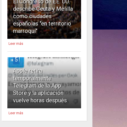
El Congreso de EE. UU.
describe Ceuta y Melilla
como ciudades
españolas "en territorio
marroquí"
Leer más
5
Apple retira
temporalmente
Telegram de la App
Store y la aplicación
vuelve horas después
Leer más