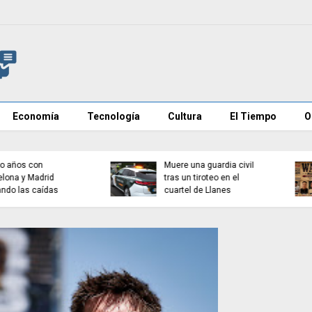
Economía
Tecnología
Cultura
El Tiempo
O
Investigan mensajes en
Cadena perpetua para e
redes contra vecinos de
autor del atropello mort
Ceuta
de Múnich