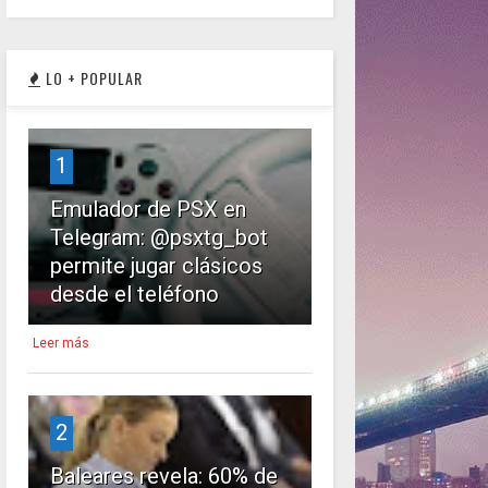
LO + POPULAR
1
Emulador de PSX en
Telegram: @psxtg_bot
permite jugar clásicos
desde el teléfono
Leer más
2
Baleares revela: 60% de