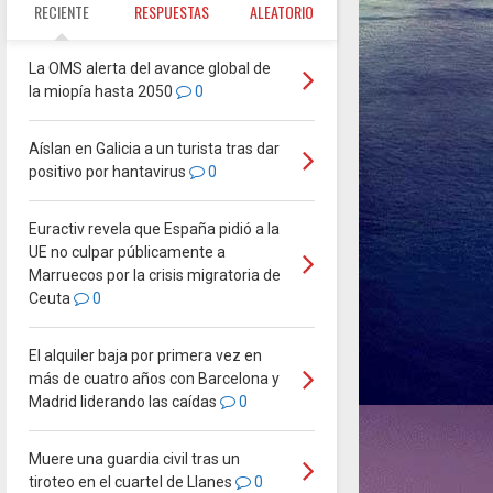
RECIENTE
RESPUESTAS
ALEATORIO
La OMS alerta del avance global de
la miopía hasta 2050
0
Aíslan en Galicia a un turista tras dar
positivo por hantavirus
0
Euractiv revela que España pidió a la
UE no culpar públicamente a
Marruecos por la crisis migratoria de
Ceuta
0
El alquiler baja por primera vez en
más de cuatro años con Barcelona y
Madrid liderando las caídas
0
Muere una guardia civil tras un
tiroteo en el cuartel de Llanes
0