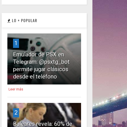
LO + POPULAR
1
Emulador de PSX en
Telegram: @psxtg_bot
permite jugar clásicos
desde el teléfono
Leer más
2
Baleares revela: 60% de