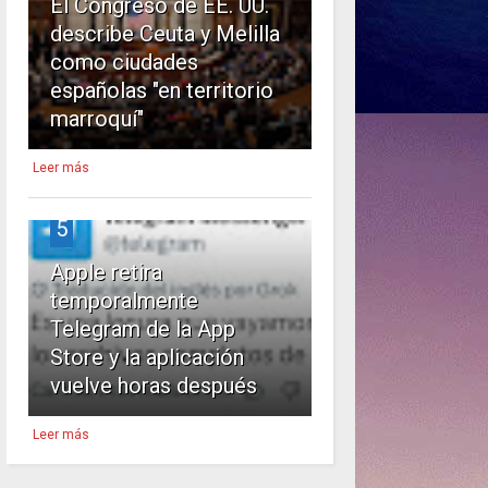
El Congreso de EE. UU.
describe Ceuta y Melilla
como ciudades
españolas "en territorio
marroquí"
Leer más
5
Apple retira
temporalmente
Telegram de la App
Store y la aplicación
vuelve horas después
Leer más