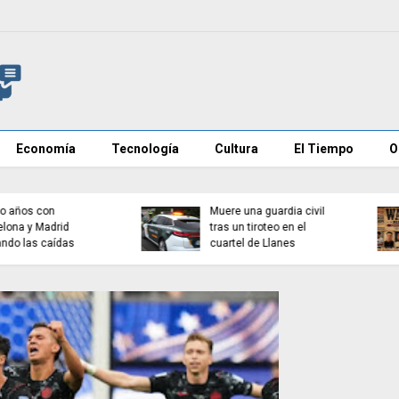
Economía
Tecnología
Cultura
El Tiempo
O
Investigan mensajes en
Cadena perpetua para e
redes contra vecinos de
autor del atropello mort
Ceuta
de Múnich