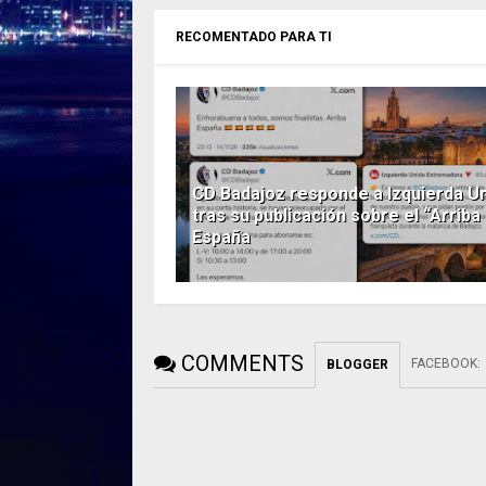
RECOMENTADO PARA TI
CD Badajoz responde a Izquierda U
tras su publicación sobre el “Arriba
España
COMMENTS
FACEBOOK
:
BLOGGER