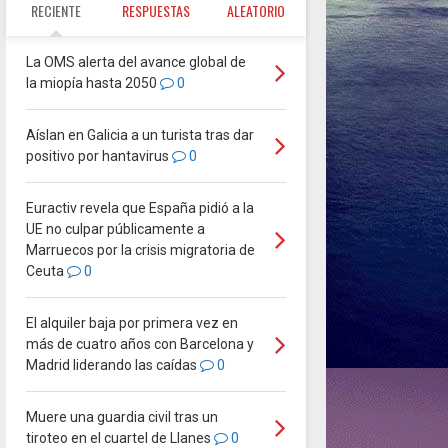
RECIENTE
RESPUESTAS
ALEATORIO
La OMS alerta del avance global de
la miopía hasta 2050
0
Aíslan en Galicia a un turista tras dar
positivo por hantavirus
0
Euractiv revela que España pidió a la
UE no culpar públicamente a
Marruecos por la crisis migratoria de
Ceuta
0
El alquiler baja por primera vez en
más de cuatro años con Barcelona y
Madrid liderando las caídas
0
Muere una guardia civil tras un
tiroteo en el cuartel de Llanes
0