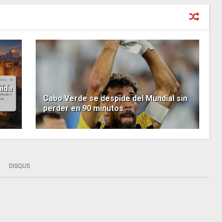
nida
Cabo Verde se despide del Mundial sin
perder en 90 minutos
DISQUS