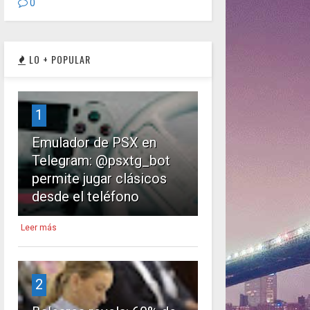
0
LO + POPULAR
1
Emulador de PSX en
Telegram: @psxtg_bot
permite jugar clásicos
desde el teléfono
Leer más
2