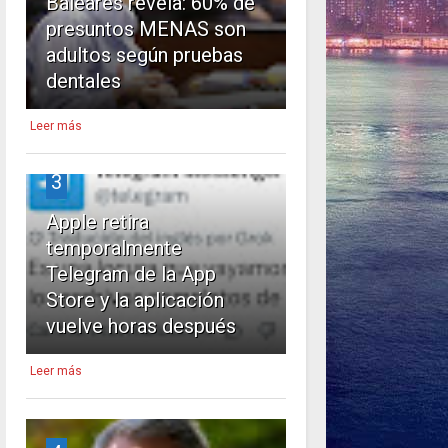
Baleares revela: 60% de
presuntos MENAS son
adultos según pruebas
dentales
Leer más
3
Apple retira
temporalmente
Telegram de la App
Store y la aplicación
vuelve horas después
Leer más