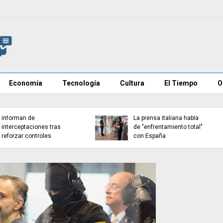
Economía
Tecnología
Cultura
El Tiempo
O
Muere Jorge Messi,
Detenido en Zamora tr
padre de Lionel Messi, a
retener y agredir a su
los 68 años
pareja