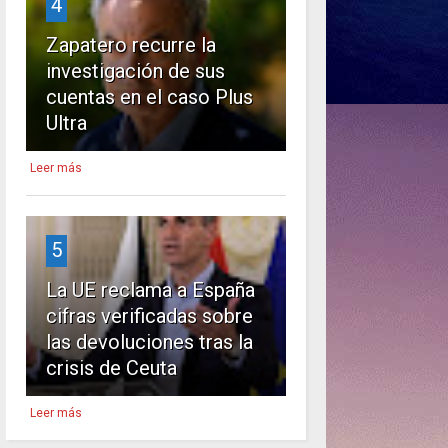
4
Zapatero recurre la
investigación de sus
cuentas en el caso Plus
Ultra
Leer más
5
La UE reclama a España
cifras verificadas sobre
las devoluciones tras la
crisis de Ceuta
Leer más