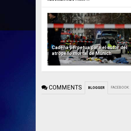
Cadena perpetua para el autor del
atropello mortal de Múnich
COMMENTS
FACEBOOK
:
BLOGGER