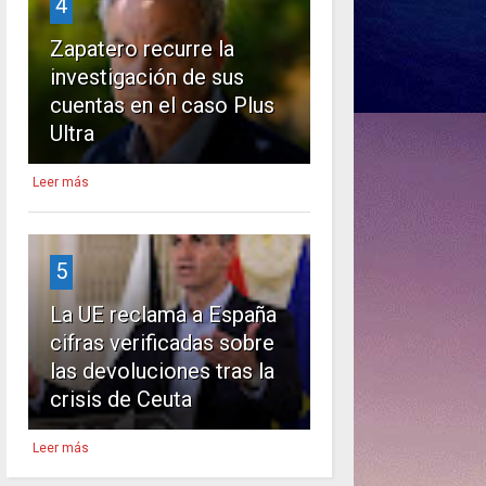
4
Zapatero recurre la
investigación de sus
cuentas en el caso Plus
Ultra
Leer más
5
La UE reclama a España
cifras verificadas sobre
las devoluciones tras la
crisis de Ceuta
Leer más