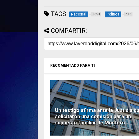
TAGS
Nacional
Política
1750
717
COMPARTIR:
RECOMENTADO PARA TI
Un testigo afirma ante la Justicia qu
solicitaron una comisión para un
supuesto familiar de Montero