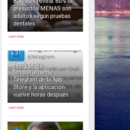
Baleares revela: 60% de
presuntos MENAS son
adultos según pruebas
dentales
Leer más
3
Apple retira
temporalmente
Telegram de la App
Store y la aplicación
vuelve horas después
Leer más