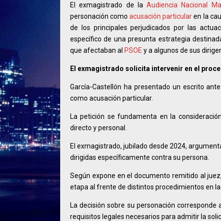
El exmagistrado de la
Audiencia Nacional
Ma
personación como
acusación particular
en la cau
de los principales perjudicados por las actua
específico de una presunta estrategia destinad
que afectaban al
PSOE
y a algunos de sus dirige
El exmagistrado solicita intervenir en el proc
García-Castellón ha presentado un escrito ante 
como acusación particular.
La petición se fundamenta en la consideración
directo y personal.
El exmagistrado, jubilado desde 2024, argument
dirigidas específicamente contra su persona.
Según expone en el documento remitido al juez,
etapa al frente de distintos procedimientos en l
La decisión sobre su personación corresponde ah
requisitos legales necesarios para admitir la solic