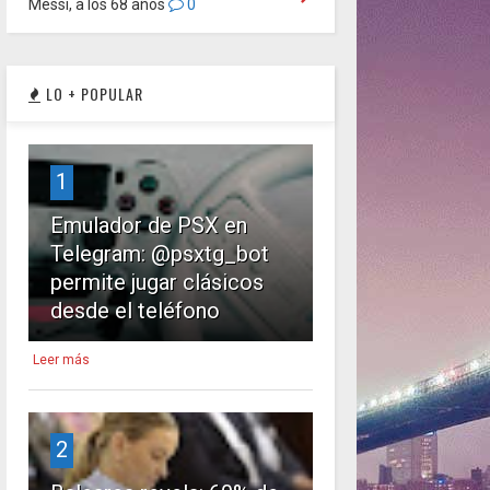
Messi, a los 68 años
0
LO + POPULAR
1
Emulador de PSX en
Telegram: @psxtg_bot
permite jugar clásicos
desde el teléfono
Leer más
2