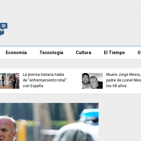
Economía
Tecnología
Cultura
El Tiempo
O
Detenido en Zamora tras
Sánchez refuerza la
retener y agredir a su
seguridad en La Mareta
pareja
confisca móviles