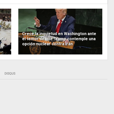
Crece la inquietud en Washington ante
aría
el temor de que Trump contemple una
opción nuclear contra Irán
DISQUS