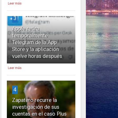
Leer más
3
Apple retira
temporalmente
Telegram de la App
Store y la aplicación
vuelve horas después
Leer más
4
Zapatero recurre la
investigación de sus
cuentas en el caso Plus