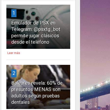
1
Emulador de PSX en
Telegram: @psxtg_bot
permite jugar clásicos
desde el teléfono
Leer más
2
Baleares revela: 60% de
presuntos MENAS son
adultos según pruebas
dentales