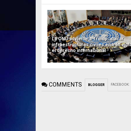
La ONU advierte a Trump: atacar
infraestructuras civiles en Irán viol
el derecho internacional
COMMENTS
FACEBOOK
:
BLOGGER