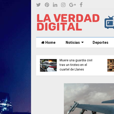
Home
Noticias
Deportes
uiler baja por
ra vez en más de
o años con
Muere una guardia civil
lona y Madrid
tras un tiroteo en el
ando las caídas
cuartel de Llanes