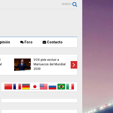
SEARCH
pinión
Foro
Contacto
l
VOX pide excluir a
Detenido
al
Marruecos del Mundial
retener y
2030
pareja