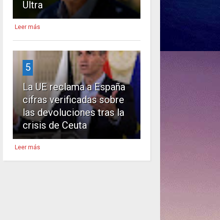
Ultra
Leer más
5
La UE reclama a España
cifras verificadas sobre
las devoluciones tras la
crisis de Ceuta
Leer más