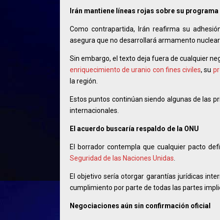
Irán mantiene líneas rojas sobre su programa
Como contrapartida, Irán reafirma su adhesió
asegura que no desarrollará armamento nuclear
Sin embargo, el texto deja fuera de cualquier n
enriquecimiento de uranio con fines civiles
, su
pr
la región.
Estos puntos continúan siendo algunas de las pr
internacionales.
El acuerdo buscaría respaldo de la ONU
El borrador contempla que cualquier pacto def
Seguridad de las Naciones Unidas
.
El objetivo sería otorgar garantías jurídicas in
cumplimiento por parte de todas las partes impl
Negociaciones aún sin confirmación oficial