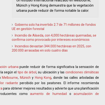
Un estudio internacional realizado en Melbourne,
Múnich y Hong Kong demuestra que la vegetación
urbana puede reducir de forma notable la calor.
Gobierno solo ha invertido 2.7 de 71 millones de fondos
UE en gestión forestal
Incendio de Aliseda, con 4,000 hectáreas quemadas, se
confirma como provocado por intereses económicos
Incendios devastan 344.000 hectáreas en 2025, con
200.000 arrasadas en solo cuatro días
ación urbana
puede reducir de forma significativa la sensación de
ría según el
tipo de árbol
, su ubicación y las
condiciones climáticas
en
Melbourne
,
Múnich
y
Hong Kong
, donde las calles arboladas de
lor radiante
percibido por los peatones. El informe recomienda
ra
para obtener mejores resultados y advierte que una planificación
aproducentes como
aumento de humedad
o
acumulación de