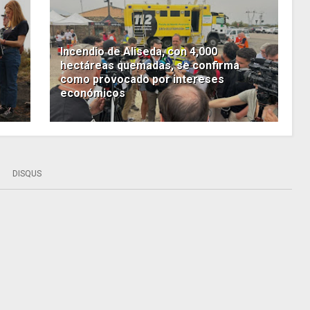
Incendio de Aliseda, con 4,000
1
hectáreas quemadas, se confirma
como provocado por intereses
económicos
DISQUS