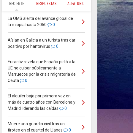
RECIENTE
RESPUESTAS
ALEATORIO
La OMS alerta del avance global de
la miopía hasta 2050
0
Aíslan en Galicia a un turista tras dar
positivo por hantavirus
0
Euractiv revela que España pidió a la
UE no culpar públicamente a
Marruecos por la crisis migratoria de
Ceuta
0
El alquiler baja por primera vez en
más de cuatro años con Barcelona y
Madrid liderando las caídas
0
Muere una guardia civil tras un
tiroteo en el cuartel de Llanes
0