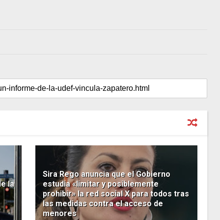
Sira Rego anuncia que el Gobierno
e la
estudia «limitar y posiblemente
prohibir» la red social X para todos tras
las medidas contra el acceso de
menores