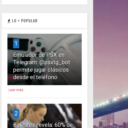
LO + POPULAR
1
Emulador de PSX en
Telegram: @psxtg_bot
permite jugar clásicos
desde el teléfono
Leer más
2
Baleares revela: 60% de