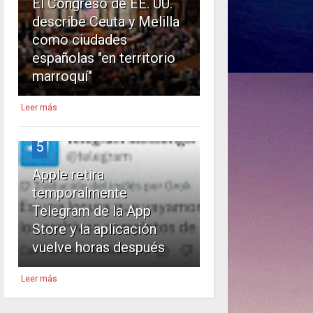
El Congreso de EE. UU.
describe Ceuta y Melilla
como ciudades
españolas "en territorio
marroquí"
Leer más
5
Apple retira
temporalmente
Telegram de la App
Store y la aplicación
vuelve horas después
Leer más