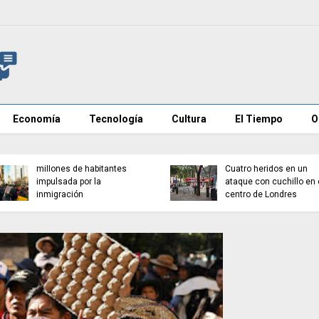
Economía
Tecnología
Cultura
El Tiempo
O
España roza los 50
millones de habitantes
Cuatro heridos en un
impulsada por la
ataque con cuchillo en 
inmigración
centro de Londres