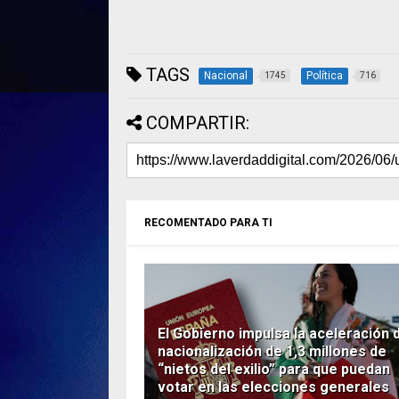
TAGS
Nacional
Política
1745
716
COMPARTIR:
RECOMENTADO PARA TI
El Gobierno impulsa la aceleración d
nacionalización de 1,3 millones de
“nietos del exilio” para que puedan
votar en las elecciones generales