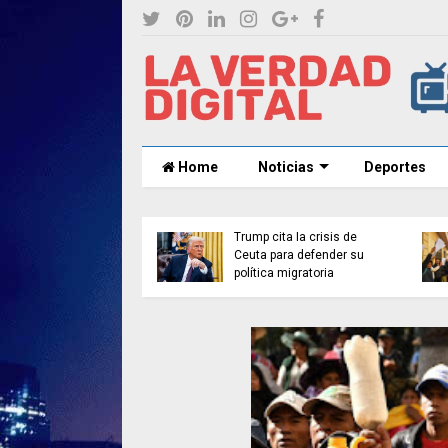
Home
Noticias
Deportes
ide excluir a
Trump cita la crisis de
ecos del Mundial
Ceuta para defender su
política migratoria