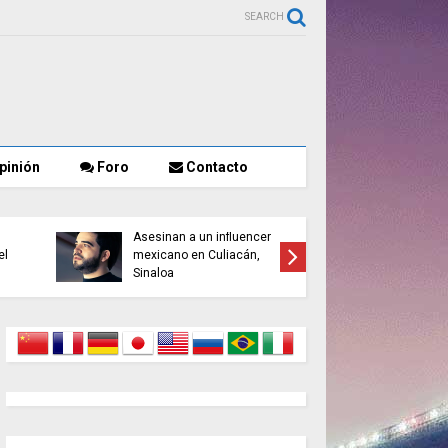
SEARCH
pinión
Foro
Contacto
Asesinan a un influencer
La OMS a
el
mexicano en Culiacán,
global de
Sinaloa
2050