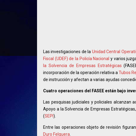
Las investigaciones de la
Unidad Central Operativ
Fiscal (UDEF) de la Policía Nacional
y varios juzg
la Solvencia de Empresas Estratégicas
(FASEE
incorporación de la operación relativa a
Tubos R
de instrucción y afectan a varias ayudas conced
Cuatro operaciones del FASEE están bajo inve
Las pesquisas judiciales y policiales alcanzan
Apoyo a la Solvencia de Empresas Estratégicas, 
(
SEPI
).
Entre las operaciones objeto de revisión figur
Duro Felguera
.