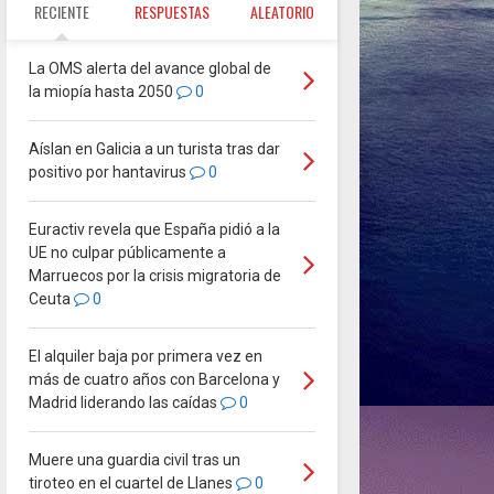
RECIENTE
RESPUESTAS
ALEATORIO
La OMS alerta del avance global de
la miopía hasta 2050
0
Aíslan en Galicia a un turista tras dar
positivo por hantavirus
0
Euractiv revela que España pidió a la
UE no culpar públicamente a
Marruecos por la crisis migratoria de
Ceuta
0
El alquiler baja por primera vez en
más de cuatro años con Barcelona y
Madrid liderando las caídas
0
Muere una guardia civil tras un
tiroteo en el cuartel de Llanes
0