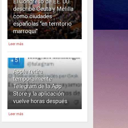
El Congreso de EE. UU.
describe Ceuta y Melilla
como ciudades
españolas "en territorio
marroquí"
Leer más
5
Apple retira
temporalmente
Telegram de la App
Store y la aplicación
vuelve horas después
Leer más