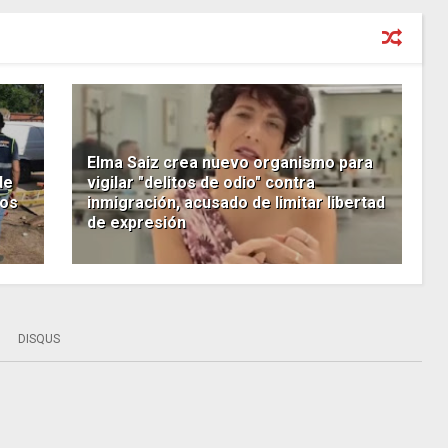
Elma Saiz crea nuevo organismo para
de
vigilar "delitos de odio" contra
tos
inmigración, acusado de limitar libertad
de expresión
DISQUS