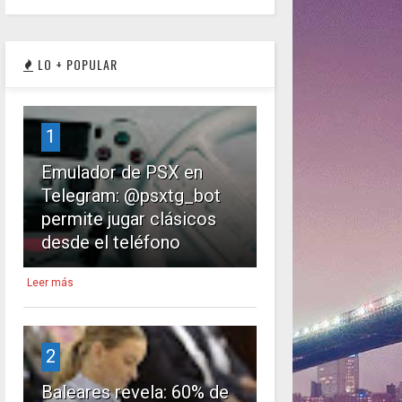
LO + POPULAR
1
Emulador de PSX en
Telegram: @psxtg_bot
permite jugar clásicos
desde el teléfono
Leer más
2
Baleares revela: 60% de