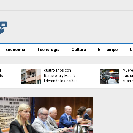
Economía
Tecnología
Cultura
El Tiempo
O
Investigan mensajes en
Cadena perpetua para e
redes contra vecinos de
autor del atropello mort
Ceuta
de Múnich