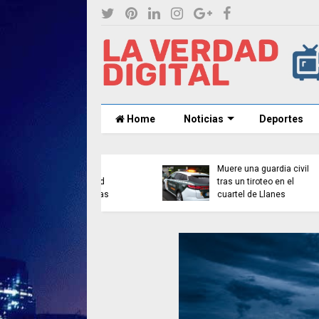
Home
Noticias
Deportes
uiler baja por
ra vez en más de
o años con
Muere una guardia civil
lona y Madrid
tras un tiroteo en el
ando las caídas
cuartel de Llanes