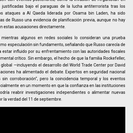
ustificadas bajo el paraguas de la lucha antiterrorista tras los
e los ataques a Al Qaeda liderada por Osama bin Laden, ha sido
as de Russo una evidencia de planificación previa, aunque no hay
en estas acusaciones directamente.
 mientras algunos en redes sociales lo consideran una prueba
 como especulación sin fundamento, señalando que Russo carecía de
a estar influido por su enfrentamiento con las autoridades fiscales
mental crítico. Sin embargo, el hecho de que la familia Rockefeller,
a global —incluyendo el desarrollo del World Trade Center por David
maciones ha alimentado el debate. Expertos en seguridad nacional
 sin corroboración", pero la coincidencia temporal y los eventos
ecialmente en un momento en que la confianza en las instituciones
podría reabrir investigaciones independientes o alimentar nuevas
r la verdad del 11 de septiembre.