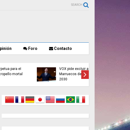
SEARCH
pinión
Foro
Contacto
l
VOX pide excluir a
Trump cit
al
Marruecos del Mundial
Ceuta pa
2030
política 