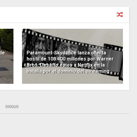
 de
Paramount-Skydance lanza oferta
hostil de 108.400 millones por Warner
Bros: Desafío épico a Netflix en la
batalla por el dominio del streaming
DISQUS