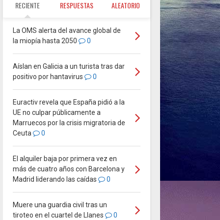
RECIENTE
RESPUESTAS
ALEATORIO
La OMS alerta del avance global de
la miopía hasta 2050
0
Aíslan en Galicia a un turista tras dar
positivo por hantavirus
0
Euractiv revela que España pidió a la
UE no culpar públicamente a
Marruecos por la crisis migratoria de
Ceuta
0
El alquiler baja por primera vez en
más de cuatro años con Barcelona y
Madrid liderando las caídas
0
Muere una guardia civil tras un
tiroteo en el cuartel de Llanes
0