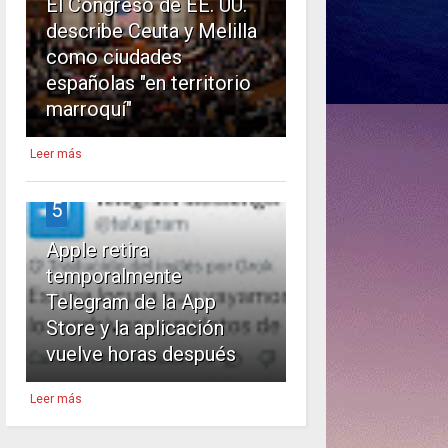
El Congreso de EE. UU.
describe Ceuta y Melilla
como ciudades
españolas "en territorio
marroquí"
Leer más
5
Apple retira
temporalmente
Telegram de la App
Store y la aplicación
vuelve horas después
Leer más