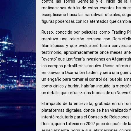
contra las Torres Gemelas y el inicio de la 
motivaciones detrás de estos eventos históric
escepticismo hacia las narrativas oficiales, sug
figuras poderosas con los atentados que cambiaro
Russo, conocido por películas como Trading P
mantuvo una relación cercana con Rockefell
filantrópicos y que evolucionó hacia conversac
testimonio, aproximadamente once meses antes
"evento" que justificaría invasiones en Afganistá
los campos petrolíferos iraquíes. Russo afirmó 
en cuevas a Osama bin Laden, y será una guerra
un engaño para tomar el control del pueblo ame
como cínico y burlón, habrían incluido la menci
un detalle que refuerza las teorías de un Nuevo 
El impacto de la entrevista, grabada en un for
plataformas digitales, donde se han viralizad
intentó reclutarlo para el Consejo de Relaciones 
Russo, quien falleció en 2007 poco después de l
especialmente porque sus afirmaciones coinci