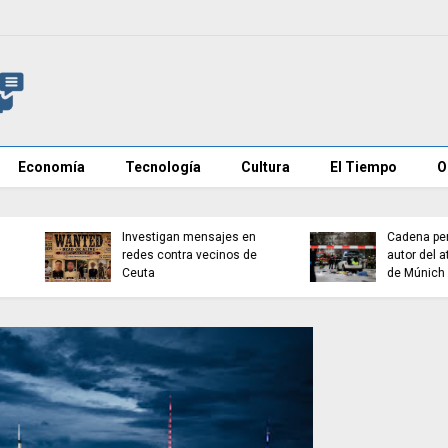
Economía
Tecnología
Cultura
El Tiempo
O
Investigan mensajes en
Cadena perpetua para e
redes contra vecinos de
autor del atropello mort
Ceuta
de Múnich