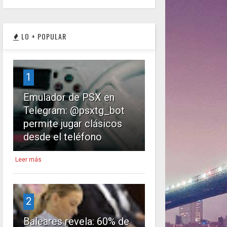
LO + POPULAR
1
Emulador de PSX en
Telegram: @psxtg_bot
permite jugar clásicos
desde el teléfono
Leer más
2
Baleares revela: 60% de