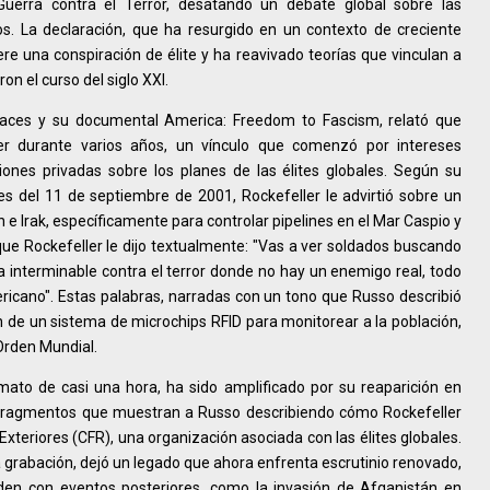
Guerra contra el Terror, desatando un debate global sobre las
os. La declaración, que ha resurgido en un contexto de creciente
iere una conspiración de élite y ha reavivado teorías que vinculan a
n el curso del siglo XXI.
laces y su documental America: Freedom to Fascism, relató que
er durante varios años, un vínculo que comenzó por intereses
iones privadas sobre los planes de las élites globales. Según su
 del 11 de septiembre de 2001, Rockefeller le advirtió sobre un
n e Irak, específicamente para controlar pipelines en el Mar Caspio y
que Rockefeller le dijo textualmente: "Vas a ver soldados buscando
 interminable contra el terror donde no hay un enemigo real, todo
ricano". Estas palabras, narradas con un tono que Russo describió
ón de un sistema de microchips RFID para monitorear a la población,
Orden Mundial.
mato de casi una hora, ha sido amplificado por su reaparición en
o fragmentos que muestran a Russo describiendo cómo Rockefeller
Exteriores (CFR), una organización asociada con las élites globales.
a grabación, dejó un legado que ahora enfrenta escrutinio renovado,
den con eventos posteriores, como la invasión de Afganistán en