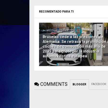
RECOMENTADO PARA TI
Bruselas cede a las presiones de
Alemania: Se retrasa la prohibición
coches de combustión más allá de
2035 para proteger la industria
automovilística europea
COMMENTS
FACEBOOK
:
BLOGGER