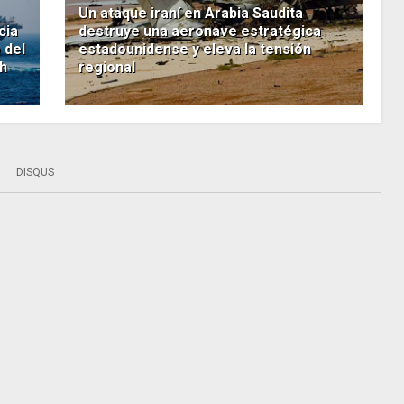
Un ataque iraní en Arabia Saudita
cia
destruye una aeronave estratégica
 del
estadounidense y eleva la tensión
h
regional
DISQUS