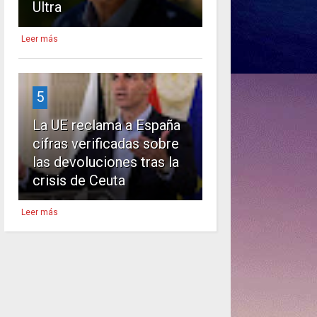
Ultra
Leer más
5
La UE reclama a España
cifras verificadas sobre
las devoluciones tras la
crisis de Ceuta
Leer más