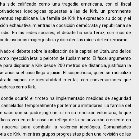
ha sido calificado como una tragedia americana, con el fiscal
ivaciones ideológicas opuestas a las de Kirk, un prominente
ventud republicana. La familia de Kirk ha expresado su dolor, y el
ión exhaustiva, mientras la oposición demócrata y republicana se
dio. En las redes sociales, el debate ha sido feroz, con más de
de usuarios exigen justicia y discuten las raíces del extremismo.
vado el debate sobre la aplicación de la capital en Utah, uno de los
mo inyección letal o pelotón de fusilamiento. El fiscal argumentó
e para disparar a Kirk desde 200 metros de distancia, justifican la
ños si el caso llega a juicio. El sospechoso, quien se radicalizó
trado signos de inestabilidad mental, con conversaciones que
rvadoras como Kirk.
dad donde ocurrió el tiroteo ha implementado medidas de seguridad
o cancelados temporalmente por temor a imitadores. La familia del
 sabe que su padre jugó un rol en su rendición voluntaria, lo que
ticos ven en este caso un reflejo de la polarización creciente en
nacional para combatir la violencia ideológica. Comunidades
a de Kirk, mientras grupos progresistas piden una revisión de las