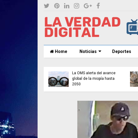
Home
Noticias
Deportes
a afronta el invierno
La OMS alerta del avance
as reservas de gas
global de la miopía hasta
ínimos
2050