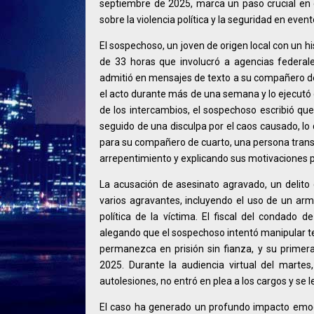
septiembre de 2025, marca un paso crucial en 
sobre la violencia política y la seguridad en event
El sospechoso, un joven de origen local con un hi
de 33 horas que involucró a agencias federale
admitió en mensajes de texto a su compañero de 
el acto durante más de una semana y lo ejecutó d
de los intercambios, el sospechoso escribió que 
seguido de una disculpa por el caos causado, lo
para su compañero de cuarto, una persona tran
arrepentimiento y explicando sus motivaciones po
La acusación de asesinato agravado, un delito q
varios agravantes, incluyendo el uso de un ar
política de la víctima. El fiscal del condado 
alegando que el sospechoso intentó manipular tes
permanezca en prisión sin fianza, y su prime
2025. Durante la audiencia virtual del marte
autolesiones, no entró en plea a los cargos y se 
El caso ha generado un profundo impacto emocion