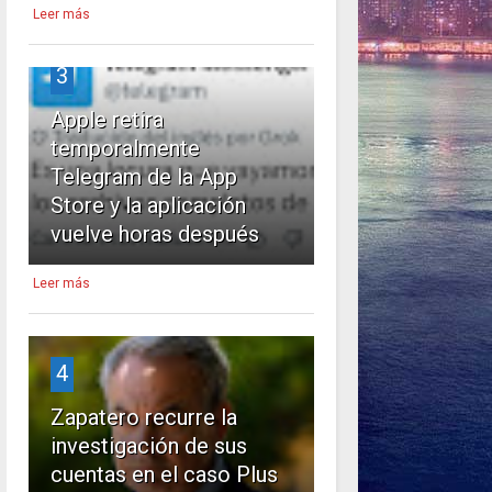
Leer más
3
Apple retira
temporalmente
Telegram de la App
Store y la aplicación
vuelve horas después
Leer más
4
Zapatero recurre la
investigación de sus
cuentas en el caso Plus