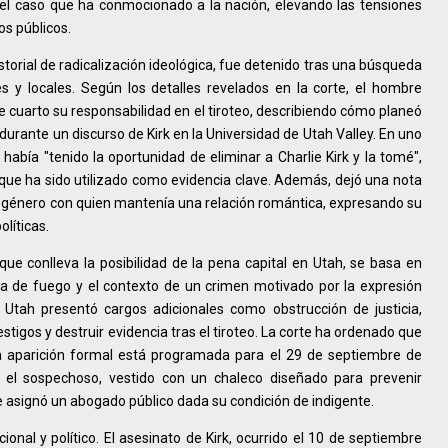
el caso que ha conmocionado a la nación, elevando las tensiones
os públicos.
storial de radicalización ideológica, fue detenido tras una búsqueda
s y locales. Según los detalles revelados en la corte, el hombre
cuarto su responsabilidad en el tiroteo, describiendo cómo planeó
urante un discurso de Kirk en la Universidad de Utah Valley. En uno
había "tenido la oportunidad de eliminar a Charlie Kirk y la tomé",
 que ha sido utilizado como evidencia clave. Además, dejó una nota
sgénero con quien mantenía una relación romántica, expresando su
líticas.
ue conlleva la posibilidad de la pena capital en Utah, se basa en
ma de fuego y el contexto de un crimen motivado por la expresión
de Utah presentó cargos adicionales como obstrucción de justicia,
tigos y destruir evidencia tras el tiroteo. La corte ha ordenado que
ra aparición formal está programada para el 29 de septiembre de
s, el sospechoso, vestido con un chaleco diseñado para prevenir
le asignó un abogado público dada su condición de indigente.
al y político. El asesinato de Kirk, ocurrido el 10 de septiembre