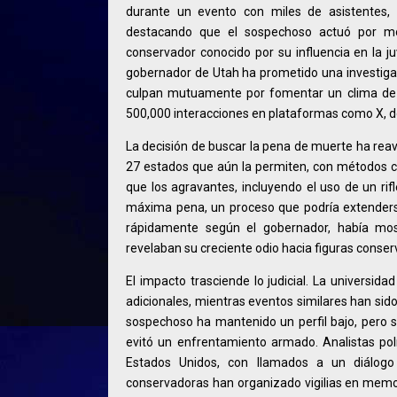
durante un evento con miles de asistentes, 
destacando que el sospechoso actuó por mot
conservador conocido por su influencia en la ju
gobernador de Utah ha prometido una investigac
culpan mutuamente por fomentar un clima de o
500,000 interacciones en plataformas como X, don
La decisión de buscar la pena de muerte ha reavi
27 estados que aún la permiten, con métodos co
que los agravantes, incluyendo el uso de un rifl
máxima pena, un proceso que podría extenderse a
rápidamente según el gobernador, había mos
revelaban su creciente odio hacia figuras conse
El impacto trasciende lo judicial. La universi
adicionales, mientras eventos similares han sid
sospechoso ha mantenido un perfil bajo, pero se
evitó un enfrentamiento armado. Analistas polí
Estados Unidos, con llamados a un diálogo 
conservadoras han organizado vigilias en memori