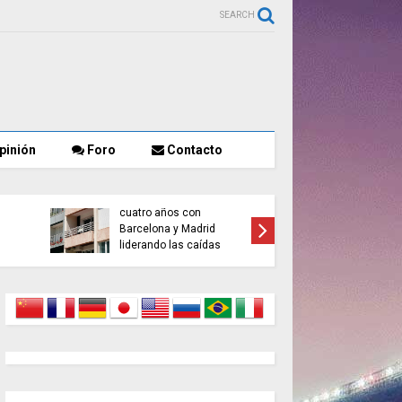
SEARCH
pinión
Foro
Contacto
El alquiler baja por
primera vez en más de
cuatro años con
Muere un
Barcelona y Madrid
tras un t
liderando las caídas
cuartel 