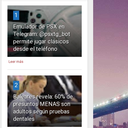
1
Emulador de PSX en
Telegram: @psxtg_bot
permite jugar clásicos
desde el teléfono
Leer más
2
Baleares revela: 60% de
presuntos MENAS son
adultos según pruebas
dentales