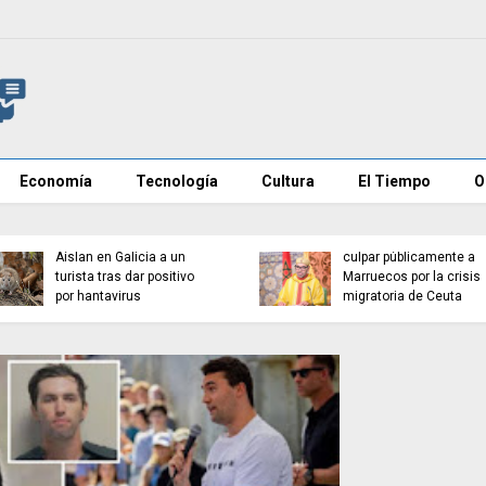
Economía
Tecnología
Cultura
El Tiempo
O
Euractiv revela que
España pidió a la UE no
Aíslan en Galicia a un
culpar públicamente a
turista tras dar positivo
Marruecos por la crisis
por hantavirus
migratoria de Ceuta