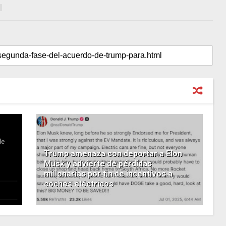
Trump amenaza con deportar a Elon
Musk y advierte de pérdidas
millonarias por fin de incentivos a
coches eléctricos