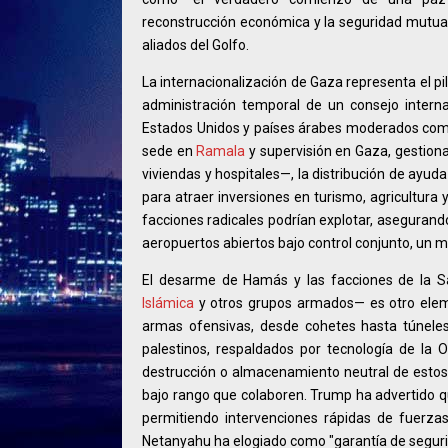
reconstrucción económica y la seguridad mutua
aliados del Golfo.
La internacionalización de Gaza representa el pila
administración temporal de un consejo interna
Estados Unidos y países árabes moderados co
sede en
Ramala
y supervisión en Gaza, gestiona
viviendas y hospitales—, la distribución de ayu
para atraer inversiones en turismo, agricultura
facciones radicales podrían explotar, asegurand
aeropuertos abiertos bajo control conjunto, un m
El desarme de Hamás y las facciones de la S
Islámica
y otros grupos armados— es otro eleme
armas ofensivas, desde cohetes hasta túneles 
palestinos, respaldados por tecnología de la
destrucción o almacenamiento neutral de estos
bajo rango que colaboren. Trump ha advertido qu
permitiendo intervenciones rápidas de fuerza
Netanyahu ha elogiado como "garantía de seguri