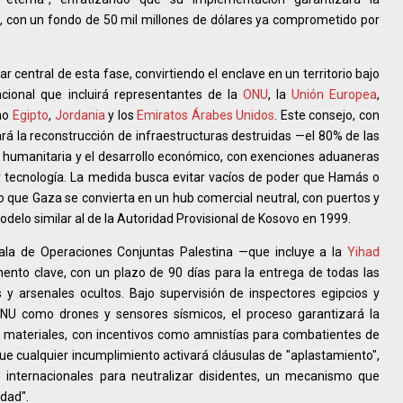
, con un fondo de 50 mil millones de dólares ya comprometido por
r central de esta fase, convirtiendo el enclave en un territorio bajo
cional que incluirá representantes de la
ONU
, la
Unión Europea
,
mo
Egipto
,
Jordania
y los
Emiratos Árabes Unidos
. Este consejo, con
rá la reconstrucción de infraestructuras destruidas —el 80% de las
da humanitaria y el desarrollo económico, con exenciones aduaneras
 y tecnología. La medida busca evitar vacíos de poder que Hamás o
o que Gaza se convierta en un hub comercial neutral, con puertos y
odelo similar al de la Autoridad Provisional de Kosovo en 1999.
ala de Operaciones Conjuntas Palestina —que incluye a la
Yihad
nto clave, con un plazo de 90 días para la entrega de todas las
y arsenales ocultos. Bajo supervisión de inspectores egipcios y
 ONU como drones y sensores sísmicos, el proceso garantizará la
 materiales, con incentivos como amnistías para combatientes de
e cualquier incumplimiento activará cláusulas de "aplastamiento",
s internacionales para neutralizar disidentes, un mecanismo que
dad".