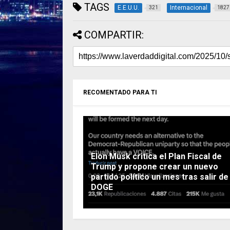
TAGS
E.E.U.U.
Internacional
321
1827
COMPARTIR:
RECOMENTADO PARA TI
Elon Musk critica el Plan Fiscal de
Trump y propone crear un nuevo
partido político un mes tras salir de
DOGE