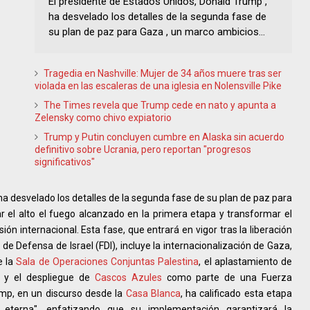
El presidente de Estados Unidos, Donald Trump ,
ha desvelado los detalles de la segunda fase de
su plan de paz para Gaza , un marco ambicios...
Tragedia en Nashville: Mujer de 34 años muere tras ser
violada en las escaleras de una iglesia en Nolensville Pike
The Times revela que Trump cede en nato y apunta a
Zelensky como chivo expiatorio
Trump y Putin concluyen cumbre en Alaska sin acuerdo
definitivo sobre Ucrania, pero reportan "progresos
significativos"
 ha desvelado los detalles de la segunda fase de su plan de paz para
 el alto el fuego alcanzado en la primera etapa y transformar el
ón internacional. Esta fase, que entrará en vigor tras la liberación
s de Defensa de Israel (FDI), incluye la internacionalización de Gaza,
e la
Sala de Operaciones Conjuntas Palestina
, el aplastamiento de
, y el despliegue de
Cascos Azules
como parte de una Fuerza
ump, en un discurso desde la
Casa Blanca
, ha calificado esta etapa
terna", enfatizando que su implementación garantizará la