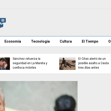
Economía
Tecnología
Cultura
El Tiempo
O
Euractiv revela que
España pidió a la UE 
Aíslan en Galicia a un
culpar públicamente 
turista tras dar positivo
Marruecos por la cris
por hantavirus
migratoria de Ceuta