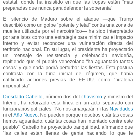
estatal, donde ha insistido en que las tropas están “más
preparadas que nunca para defender la soberanía”.
El silencio de Maduro sobre el ataque —que Trump
describió como un golpe “potente y letal” contra una zona de
muelles utilizada por el narcotráfico— ha sido interpretado
por analistas como una estrategia para minimizar el impacto
interno y evitar reconocer una vulneración directa del
territorio nacional. En su lugar, el presidente ha proyectado
un mensaje de resistencia y celebración navideña,
repitiendo que el pueblo venezolano “ha aguantado tantas
cosas” y que nada podrá perturbar las fiestas. Esta postura
contrasta con la furia inicial del régimen, que había
calificado acciones previas de EE.UU. como “piratería
imperialista”.
Diosdado Cabello
, número dos del
chavismo
y ministro del
Interior, ha reforzado esta línea en un acto separado con
funcionarios policiales: “No nos amargarán ni las
Navidades
ni el
Año Nuevo
. No pueden porque nosotros cuántas cosas
hemos aguantado, cuántas cosas han intentado contra este
pueblo”. Cabello ha proyectado tranquilidad, afirmando que
“las calles están llenas de gente haciendo lo que le