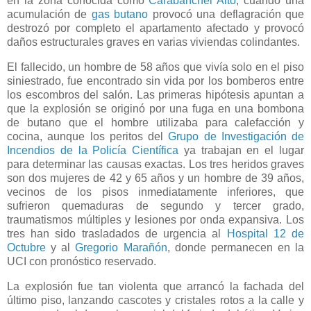
en la zona conocida como
Carabanchel Alto
, cuando una
acumulación de
gas butano
provocó una deflagración que
destrozó por completo el apartamento afectado y provocó
daños estructurales graves en varias viviendas colindantes.
El fallecido, un hombre de 58 años que vivía solo en el piso
siniestrado, fue encontrado sin vida por los bomberos entre
los escombros del salón. Las primeras hipótesis apuntan a
que la explosión se originó por una fuga en una bombona
de butano que el hombre utilizaba para calefacción y
cocina, aunque los peritos del
Grupo de Investigación de
Incendios de la Policía Científica
ya trabajan en el lugar
para determinar las causas exactas. Los tres heridos graves
son dos mujeres de 42 y 65 años y un hombre de 39 años,
vecinos de los pisos inmediatamente inferiores, que
sufrieron quemaduras de segundo y tercer grado,
traumatismos múltiples y lesiones por onda expansiva. Los
tres han sido trasladados de urgencia al
Hospital 12 de
Octubre
y al
Gregorio Marañón
, donde permanecen en la
UCI con pronóstico reservado.
La explosión fue tan violenta que arrancó la fachada del
último piso, lanzando cascotes y cristales rotos a la calle y