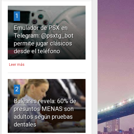
1
Emulador de PSX en
Telegram: @psxtg_bot
permite jugar clásicos
desde el teléfono
Leer más
2
Baleares revela: 60% de
presuntos MENAS son
adultos según pruebas
dentales