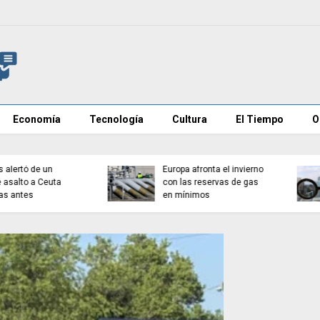
Economía
Tecnología
Cultura
El Tiempo
O
Euractiv revela que
España pidió a la UE no
Aíslan en Galicia a un
culpar públicamente a
turista tras dar positivo
Marruecos por la crisis
por hantavirus
migratoria de Ceuta