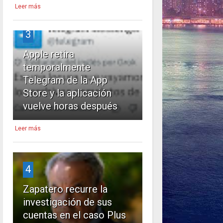
Leer más
3
Apple retira
temporalmente
Telegram de la App
Store y la aplicación
vuelve horas después
Leer más
4
Zapatero recurre la
investigación de sus
cuentas en el caso Plus