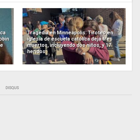
ica
Tragedia en Minneapolis: Tiroteo en
obin
iglesia de escuela católica deja tres
ye
muertos, incluyendo dos niños, y 17
heridos
DISQUS