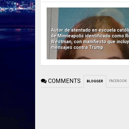
Autor de atentado en escuela catól
de Minneapolis identificado como R
Westman, con manifiesto que inclu
mensajes contra Trump
COMMENTS
FACEBOOK
:
BLOGGER