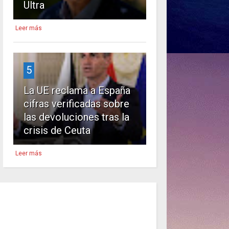
Ultra
Leer más
5
La UE reclama a España
cifras verificadas sobre
las devoluciones tras la
crisis de Ceuta
Leer más