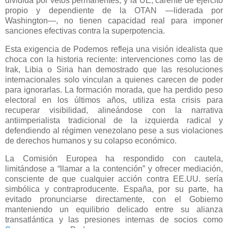
dividida por vetos permanentes, y la UE, carente de ejército
propio y dependiente de la OTAN —liderada por
Washington—, no tienen capacidad real para imponer
sanciones efectivas contra la superpotencia.
Esta exigencia de Podemos refleja una visión idealista que
choca con la historia reciente: intervenciones como las de
Irak, Libia o Siria han demostrado que las resoluciones
internacionales solo vinculan a quienes carecen de poder
para ignorarlas. La formación morada, que ha perdido peso
electoral en los últimos años, utiliza esta crisis para
recuperar visibilidad, alineándose con la narrativa
antiimperialista tradicional de la izquierda radical y
defendiendo al régimen venezolano pese a sus violaciones
de derechos humanos y su colapso económico.
La Comisión Europea ha respondido con cautela,
limitándose a “llamar a la contención” y ofrecer mediación,
consciente de que cualquier acción contra EE.UU. sería
simbólica y contraproducente. España, por su parte, ha
evitado pronunciarse directamente, con el Gobierno
manteniendo un equilibrio delicado entre su alianza
transatlántica y las presiones internas de socios como