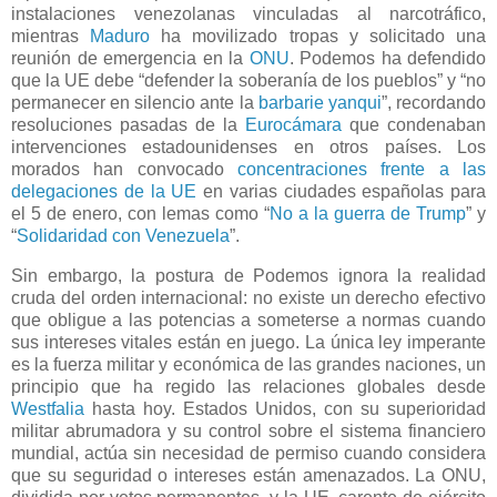
instalaciones venezolanas vinculadas al narcotráfico,
mientras
Maduro
ha movilizado tropas y solicitado una
reunión de emergencia en la
ONU
. Podemos ha defendido
que la UE debe “defender la soberanía de los pueblos” y “no
permanecer en silencio ante la
barbarie yanqui
”, recordando
resoluciones pasadas de la
Eurocámara
que condenaban
intervenciones estadounidenses en otros países. Los
morados han convocado
concentraciones frente a las
delegaciones de la UE
en varias ciudades españolas para
el 5 de enero, con lemas como “
No a la guerra de Trump
” y
“
Solidaridad con Venezuela
”.
Sin embargo, la postura de Podemos ignora la realidad
cruda del orden internacional: no existe un derecho efectivo
que obligue a las potencias a someterse a normas cuando
sus intereses vitales están en juego. La única ley imperante
es la fuerza militar y económica de las grandes naciones, un
principio que ha regido las relaciones globales desde
Westfalia
hasta hoy. Estados Unidos, con su superioridad
militar abrumadora y su control sobre el sistema financiero
mundial, actúa sin necesidad de permiso cuando considera
que su seguridad o intereses están amenazados. La ONU,